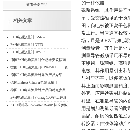
的一种仪器。
查看全部产品
磁路系统：其作用是产
单，受交流磁场的干扰
相关文章
围，负电极被正离子包
常工作。当管道直径较
E+H电磁流量计55S65-
场，且是50HZ工频电
EH1B1AA0ABCA系列
E+H电磁流量计DTT31-
测量导管：其作用是让
A1C111AB2AAB性能
E+H电磁流量计50W1Z-
测量导管必须采用不导
HC0A1AA0ABAW*
德国E+H电磁流量计传感器安装指南
不锈钢、玻璃钢、高强
德国E+H电磁流量计CPK450-1K110资
电极：其作用是引出和
料下载
德国E+H电磁流量计系列产品介绍
与衬里齐平，以便流体
德国Endress+Hauser电磁流量计
其上面而影响测量精度
CYK10-A0101
德国E+H电磁流量计产品的特点参数
外壳：应用铁磁材料制
详细介绍
E+H电磁流量计Promag 10W产品详细
衬里：在测量导管的内
介绍
ACE缓冲器GS-8-40-AA-40N技术参数
用是增加测量导管的耐
高温、耐磨的聚四氟乙
转换器：由液体流动产