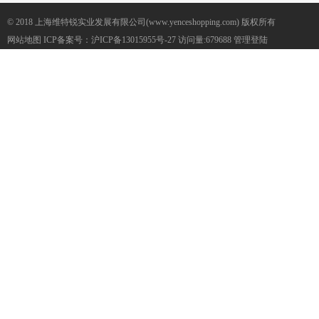
© 2018 上海维特锐实业发展有限公司(www.yenceshopping.com) 版权所有
网站地图
ICP备案号：
沪ICP备13015955号-27
访问量:679688
管理登陆