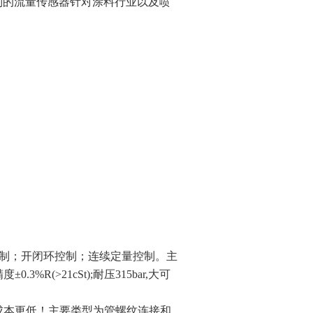
列的流量传感器针对涂料行业以及喷
制；开闭环控制；连续定量控制。主
3%R(>21cSt);耐压315bar,大可
的成本更低！主要类型为管螺纹连接和