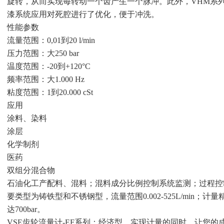
旋转，从而实现每转动一个齿产生一个脉冲。此外，VHM系
漆系统应用对死腔进行了优化，便于冲洗。
性能参数
流量范围：0,01到20 l/min
压力范围：大250 bar
温度范围：-20到+120°C
频率范围：大1.000 Hz
粘度范围：1到20.000 cSt
应用
涂料、染料
涂层
化学制剂
医药
双组分混合物
石油化工产
配料、混料；混料成分比例控制系统监测；过程控
要类型为铸铁型和不锈钢型，流量范围0.002-525L/min；计量精度±0.
达700bar。
VSE齿轮流量计-EF系列：经济型。实现计量的同时，让您