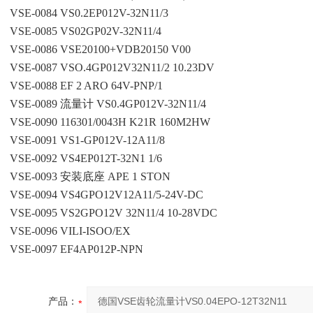
VSE-0084 VS0.2EP012V-32N11/3
VSE-0085 VS02GP02V-32N11/4
VSE-0086 VSE20100+VDB20150 V00
VSE-0087 VSO.4GP012V32N11/2 10.23DV
VSE-0088 EF 2 ARO 64V-PNP/1
VSE-0089 流量计 VS0.4GP012V-32N11/4
VSE-0090 116301/0043H K21R 160M2HW
VSE-0091 VS1-GP012V-12A11/8
VSE-0092 VS4EP012T-32N1 1/6
VSE-0093 安装底座 APE 1 STON
VSE-0094 VS4GPO12V12A11/5-24V-DC
VSE-0095 VS2GPO12V 32N11/4 10-28VDC
VSE-0096 VILI-ISOO/EX
VSE-0097 EF4AP012P-NPN
产品：