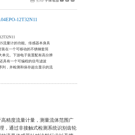
打印
字体缩放
EPO-12T32N11
2T32N11
RS流量计的功能。传感器本身具
s），封装在一个可移动的不锈钢套筒
大单元。下游电子装置配有高分辨
本装置还具有一个可编程的信号滤波
序列，并检测和保存超出显示的流
于高精度流量计量，测量流体范围广
理，通过非接触式检测系统识别齿轮