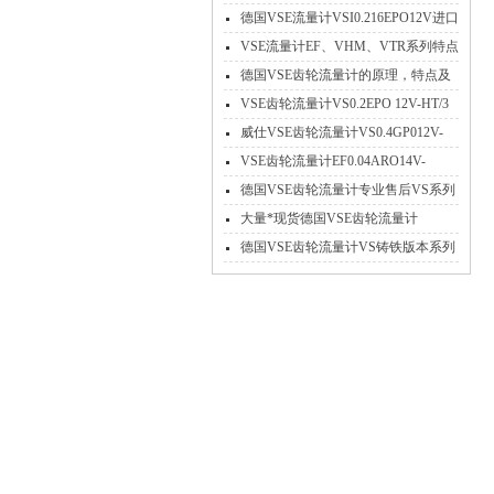
德国VSE流量计VSI0.216EPO12V进口
*特点介绍
VSE流量计EF、VHM、VTR系列特点
参数及应用
德国VSE齿轮流量计的原理，特点及
应用
VSE齿轮流量计VS0.2EPO 12V-HT/3
高温不锈钢
威仕VSE齿轮流量计VS0.4GP012V-
32N11/X工作原理
VSE齿轮流量计EF0.04ARO14V-
PNP/2免费选型
德国VSE齿轮流量计专业售后VS系列
大量现货
大量*现货德国VSE齿轮流量计
VS4GPO12V-32N11
德国VSE齿轮流量计VS铸铁版本系列
产品参数介绍