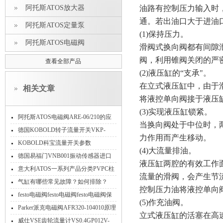
阿托斯ATOS放大器
油路有控制压力输入时
通。若出油口大于进油
阿托斯ATOS定量泵
(1)保持压力。
阿托斯ATOS电磁阀
滑阀式换向阀都有间隙
阀，利用锥阀关闭的严
查看全部产品
(2)液压缸的“支承"。
在立式液压缸中，由于
相关文章
将液控单向阀接于液压
(3)实现液压缸锁紧。
阿托斯ATOS电磁阀ARE-06/210的应
当换向阀处于中位时，
用
德国KOBOLD转子流量开关VKP-
力作用而产生移动。
2075R25S功能范围工作原理
KOBOLD科宝流量开关参数
(4)大流量排油。
德国易福门VNB001振动传感器进口
液压缸两腔的有效工作
相关技术信息指南
意大利ATOS一系列产品分类PVPC柱
流量的滑阀，会产生节
塞泵HMP/HM/KM溢流阀
气缸有哪些常见故障？如何排除？
控制压力油将液控单向
festo电磁阀festo电磁阀festo电磁阀保
(5)作充油阀。
养费斯托电磁阀适用环境等介绍
Parker派克电磁阀AFR320-104010原理
立式液压缸的活塞在高
威仕VSE齿轮流量计VS0.4GP012V-