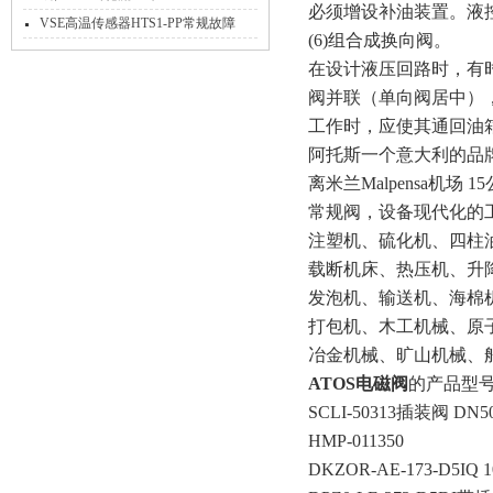
必须增设补油装置。液
32N11/X工作原理
VSE高温传感器HTS1-PP常规故障
(6)组合成换向阀。
在设计液压回路时，有
阀并联（单向阀居中）
工作时，应使其通回油
阿托斯一个意大利的品牌，A
离米兰Malpensa机
常规阀，设备现代化的
注塑机、硫化机、四柱油压
载断机床、热压机、升
发泡机、输送机、海棉机
打包机、木工机械、原子
冶金机械、旷山机械、船
ATOS电磁阀
的产品型
SCLI-50313插装阀 DN5
HMP-011350
DKZOR-AE-173-D5IQ 1