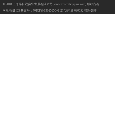
© 2018 上海维特锐实业发展有限公司(www.yenceshopping.com) 版权所有
网站地图
ICP备案号：
沪ICP备13015955号-27
访问量:680552
管理登陆