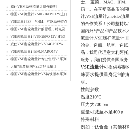
士、 宝德、MAC、IF
威仕VHM系列流量计操作说明
罚十。在享受高品质的同时
德国VSE流量计VSI0.216EPO12V进口
计,VSE流量计,mei
*特点介绍
VSE流量计EF、VHM、VTR系列特点
的合作关系！公司坚持以市
参数及应用
德国VSE齿轮流量计的原理，特点及
国内外*产品和产品技术,
应用
VSE齿轮流量计VS0.2EPO 12V-HT/3
流量计,VSE螺杆流量计
高温不锈钢
威仕VSE齿轮流量计VS0.4GP012V-
冶金、造船、航空、造纸
32N11/X工作原理
VSE齿轮流量计EF0.04ARO14V-
品，我司代理意大利阿托
PNP/2免费选型
德国VSE齿轮流量计专业售后VS系列
服务，我们提供全国服务
大量现货
大量*现货德国VSE齿轮流量计
VSE流量计
可提供客制
VS4GPO12V-32N11
德国VSE齿轮流量计VS铸铁版本系列
殊要求提供量身定制的
产品参数介绍
材。
性能参数
温度210°C
压力大700 bar
重量可减至不足400 g
特殊材料
例如：钛合金（其他材料