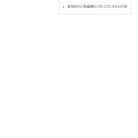
点
直销MAC电磁阀111B-121CAAA介绍