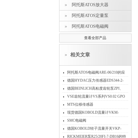
阿托斯ATOS放大器
阿托斯ATOS定量泵
阿托斯ATOS电磁阀
查看全部产品
相关文章
阿托斯ATOS电磁阀ARE-06/210的应
用
德国HYDAC压力传感器EDS344-2-
250-Y00产品介绍
德国BEINLICH高粘度齿轮泵ZPI、
ZPA、ZPD 、ZPDA 系列对比性能区
VSE齿轮流量计VS系列VS0.02 GPO
别注意事项
12V-10-28VDC
MTS位移传感器
RHM0690MP101S3B6105测量技术
现货德国KOBOLD流量计VKM-
7109K04R25T工作原理特点分析
SMC电磁阀
德国KOBOLD转子流量开关VKP-
2075R25S功能范围工作原理
RICKMEIER泵R25/20FI-7-DB16的特