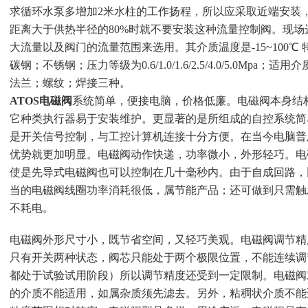
求循环水泵多增加2米水柱的工作扬程，所以应采取近端安装
距离大于供热半径的80%时就不要安装这种流量控制阀。现
大流量以及阀门的流量范围来选用。其介质温度是-15~100℃ 
碳钢；不锈钢；压力等级为0.6/1.0/1.6/2.5/4.0/5.0Mp
法兰；螺纹；焊接三种。
ATOS电磁阀
系统简单，便接电脑，价格低廉。电磁阀本身结
它种类执行器易于安装维护。更显著的是所组成的自控系统简
是开关信号控制，与工控计算机连接十分方便。在当今电脑普
优势就更加明显。电磁阀动作快递，功率微小，外形轻巧。电
使是先导式电磁阀也可以控制在几十毫秒内。由于自成回路，
当的电磁阀线圈功率消耗很低，属节能产品；还可做到只需触
不耗电。
电磁阀外形尺寸小，既节省空间，又轻巧美观。电磁阀调节精
只有开关两种状态，阀芯只能处于两个极限位置，不能连续调
都处于试验试用阶段）所以调节精度还受到一定限制。电磁阀
的介质不能适用，如属杂质须先滤去。另外，粘稠状介质不能