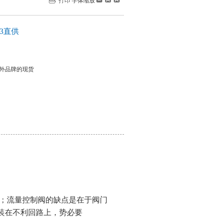
打印
字体缩放
23直供
内外品牌的现货
；流量控制阀的缺点是在于阀门
安装在不利回路上，势必要