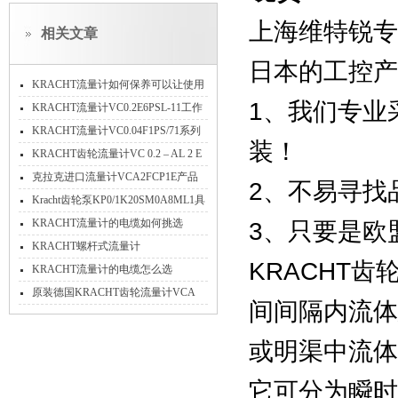
上海维特锐专
相关文章
日本的工控
KRACHT流量计如何保养可以让使用
1、我们专业
时间久一些？
KRACHT流量计VC0.2E6PSL-11工作
原理
KRACHT流量计VC0.04F1PS/71系列
装！
产品介绍
KRACHT齿轮流量计VC 0.2 – AL 2 E
的工作原理
克拉克进口流量计VCA2FCP1E产品
2、不易寻找
技术特点全介绍
Kracht齿轮泵KP0/1K20SM0A8ML1具
体描述
KRACHT流量计的电缆如何挑选
3、只要是欧
KRACHT螺杆式流量计
KRACHT
SVC10A1G1L1SVT
KRACHT流量计的电缆怎么选
原装德国KRACHT齿轮流量计VCA
间间隔内流体
0.2EBR1现货当天发货
或明渠中流体
它可分为瞬时流