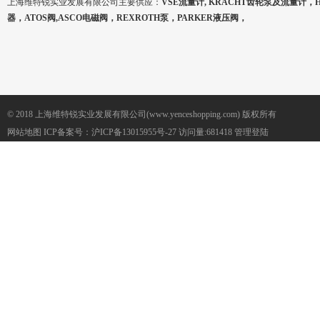
上海维特锐实业发展有限公司主要供应：
VSE流量计, KRACHT齿轮泵及流量计，
器，ATOS阀,ASCO电磁阀，REXROTH泵，PARKER液压阀，
© 2018 上海维特锐实业发展有限公司(www.yenceshopping.com) 版权所有
网站地图
ICP备案号：
沪ICP备13015955号-27
访问量:681418
管理登陆