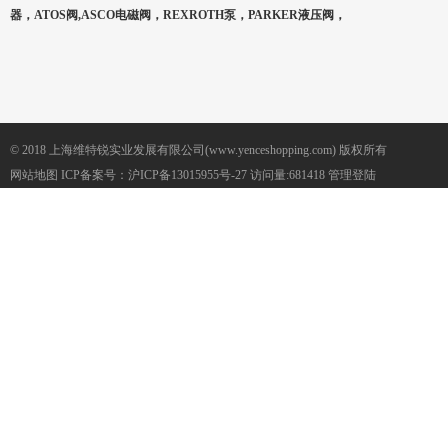
器，ATOS阀,ASCO电磁阀，REXROTH泵，PARKER液压阀，
© 2018 上海维特锐实业发展有限公司(www.yenceshopping.com) 版权所有
网站地图
ICP备案号：
沪ICP备13015955号-27
访问量:681418
管理登陆