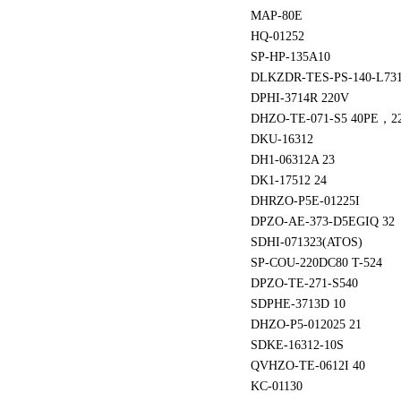
MAP-80E
HQ-01252
SP-HP-135A10
DLKZDR-TES-PS-140-L73
DPHI-3714R 220V
DHZO-TE-071-S5 40PE，2
DKU-16312
DH1-06312A 23
DK1-17512 24
DHRZO-P5E-01225I
DPZO-AE-373-D5EGIQ 32
SDHI-071323(ATOS)
SP-COU-220DC80 T-524
DPZO-TE-271-S540
SDPHE-3713D 10
DHZO-P5-012025 21
SDKE-16312-10S
QVHZO-TE-0612I 40
KC-01130