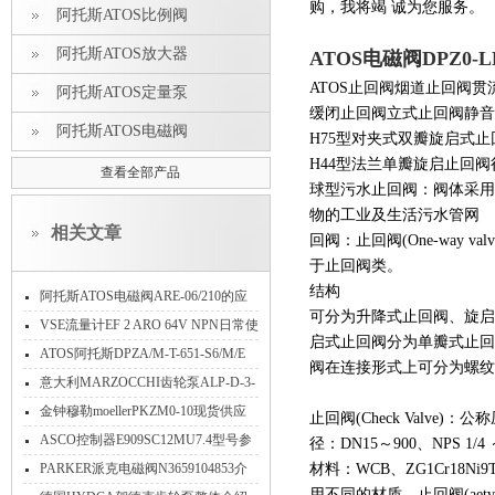
购，我将竭 诚为您服务。
阿托斯ATOS比例阀
阿托斯ATOS放大器
ATOS电磁阀DPZ0-L
ATOS止回阀烟道止回阀
阿托斯ATOS定量泵
缓闭止回阀立式止回阀静音
阿托斯ATOS电磁阀
H75型对夹式双瓣旋启式
H44型法兰单瓣旋启止回阀很
查看全部产品
球型污水止回阀：阀体采用
物的工业及生活污水管网
相关文章
回阀：止回阀(One-way
于止回阀类。
结构
阿托斯ATOS电磁阀ARE-06/210的应
可分为升降式止回阀、旋启
用
VSE流量计EF 2 ARO 64V NPN日常使
启式止回阀分为单瓣式止回
用维护
​ATOS阿托斯DPZA/M-T-651-S6/M/E
阀在连接形式上可分为螺纹
10/PE电液比例方向阀意大利
意大利MARZOCCHI齿轮泵ALP-D-3-
FG特点
金钟穆勒moellerPKZM0-10现货供应
止回阀(Check Valve)：公称
ASCO控制器E909SC12MU7.4型号参
径：DN15～900、NPS 
数
PARKER派克电磁阀N3659104853介
材料：WCB、ZG1Cr18Ni9Ti
用不同的材质，止回阀(aet