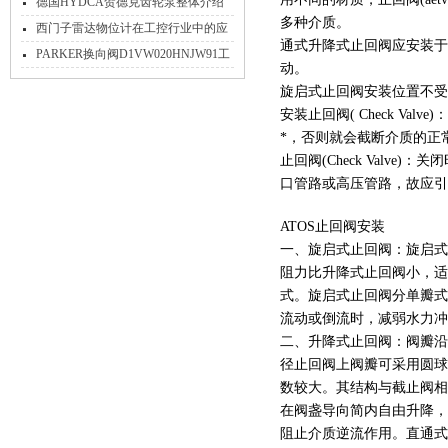
绍
德国HYDCA贺德克齿轮泵整体介绍
多种介质。
文章
西门子雷达物位计在工控行业中的应
通式升降式止回阀应安装于
用
PARKER换向阀D1VW020HNJW91工
动。
作原理
旋启式止回阀安装位置不受
安装止回阀( Check V
*，否则就会截断介质的正
止回阀(Check Val
口管路或高压管路，故应引起止回
ATOS止回阀安装
一、旋启式止回阀：旋启式
阻力比升降式止回阀小，适
式。旋启式止回阀分单瓣式
流动或倒流时，减弱水力冲
二、升降式止回阀：阀瓣沿
径止回阀上阀瓣可采用圆球
数较大。其结构与截止阀相
在阀盏导向简内自由升降，
阻止介质逆流作用。直通式