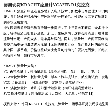
德国现货KRACHT流量计VCA2FB R1克拉克
KRACHT流量计中正在更多地引入电子技术，如数字信号处理(DSP
能，并且能够更好地与生产控制层面进行通信。性能的提高更好地满足
的市场应用空间。
抑制因素当前经济形势有待进一步提振，工业品需求不旺盛。众多行业
级，等待经济出现复苏迹象。所以，在短期内，这将会给流量计在其主
流量计市场生产商众多，竞争异常激烈。同时，流量计生产商正面临着
够使产品更好地渗透进入流量计应用的主要行业，生产商之间的价格竞
其中国，很普遍。价格往往成为决定采购行为的主要决定因素。长此以
创新性不够，阻碍市场发展。
KRACHT流量计大类：
VC 齿轮流量计：耗油量测量（经济适用性：盐厂、钢厂、电厂）
VCA齿轮流量计：耗油量测量（版本：汽车测试台、航空测试台、发
VCG 齿轮流量计：润滑油控制（定制类：聚氨酯行业）
TM 涡轮流量计：水和冷却润滑油测量（钢厂轧辊润滑水站）
SVC 螺杆流量计：耗油量测试（大口径、大流量，特殊定制）
项目支持： 德国 KRACHT 克拉克（流量计、指示器可提供现场选型