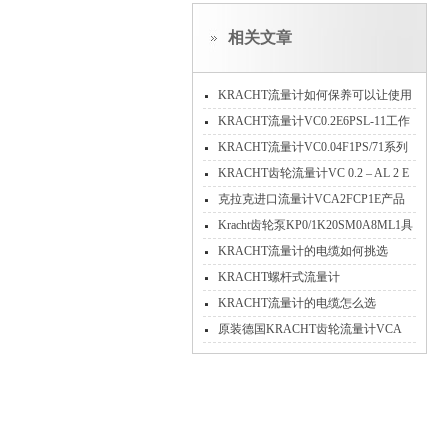
相关文章
KRACHT流量计如何保养可以让使用
时间久一些？
KRACHT流量计VC0.2E6PSL-11工作
原理
KRACHT流量计VC0.04F1PS/71系列
产品介绍
KRACHT齿轮流量计VC 0.2 – AL 2 E
的工作原理
克拉克进口流量计VCA2FCP1E产品
技术特点全介绍
Kracht齿轮泵KP0/1K20SM0A8ML1具
体描述
KRACHT流量计的电缆如何挑选
KRACHT螺杆式流量计
SVC10A1G1L1SVT
KRACHT流量计的电缆怎么选
原装德国KRACHT齿轮流量计VCA
0.2EBR1现货当天发货