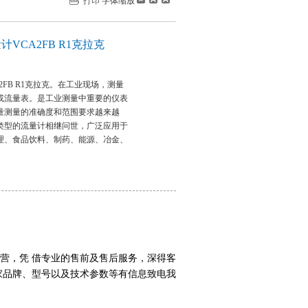
打印
字体缩放
计VCA2FB R1克拉克
2FB R1克拉克。在工业现场，测量
或流量表。是工业测量中重要的仪表
量测量的准确度和范围要求越来越
类型的流量计相继问世，广泛应用于
理、食品饮料、制药、能源、冶金、
营，凭 借专业的售前及售后服务，深得客
家品牌、型号以及技术参数等有信息致电我