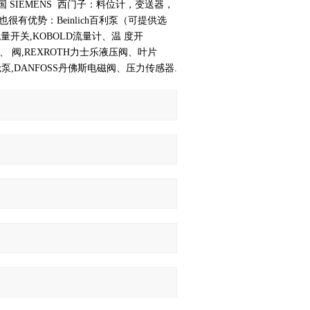
 SIEMENS 西门子：料位计，变送器，
有优势：Beinlich百利泵（可提供选
R流量开关,KOBOLD流量计、温 度开
泵、 阀,REXROTH力士乐液压阀、叶片
泵,DANFOSS丹佛斯电磁阀、压力传感器.