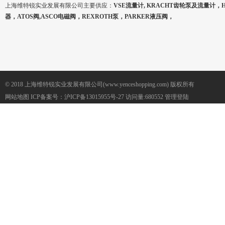
上海维特锐实业发展有限公司主要供应：
VSE流量计, KRACHT齿轮泵及流量计，
器，ATOS阀,ASCO电磁阀，REXROTH泵，PARKER液压阀，
© 2018 上海维特锐实业发展有限公司(www.yenceshopping.com) 版权所有
网站地图
ICP备案号：
沪ICP备13015955号-27
访问量:680552
管理登陆