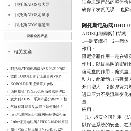
往会决定产品的整体价
阿托斯ATOS放大器
确保了发货无误， 也
阿托斯ATOS定量泵
阿托斯电磁阀DHO-07
阿托斯ATOS电磁阀
ATOS电磁阀阀门结构
查看全部产品
1—调节螺杆；2—阀体
作用：
相关文章
阻尼活塞作用一是在锥
作用，以提高阀的密封
阿托斯ATOS电磁阀ARE-06/210的应
偏流盘的作用：偏流盘
用
德国KOBOLD转子流量开关VKP-
动力，此液动力与弹簧
2075R25S功能范围工作原理
KOBOLD科宝流量开关参数
开口增大，引起弹簧力
德国易福门VNB001振动传感器进口
进口压力不受流量变化
相关技术信息指南
意大利ATOS一系列产品分类PVPC柱
量。
塞泵HMP/HM/KM溢流阀
气缸有哪些常见故障？如何排除？
应用：
festo电磁阀festo电磁阀festo电磁阀保
（1）起安全阀作用（
养费斯托电磁阀适用环境等介绍
Parker派克电磁阀AFR320-104010原理
以保证系统的安全。在
威仕VSE齿轮流量计VS0.4GP012V-