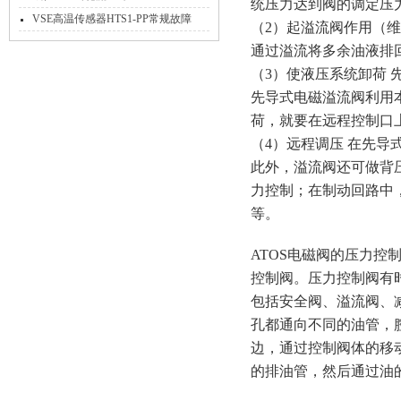
统压力达到阀的调定压
32N11/X工作原理
VSE高温传感器HTS1-PP常规故障
（2）起溢流阀作用（
通过溢流将多余油液排
（3）使液压系统卸荷
先导式电磁溢流阀利用
荷，就要在远程控制口
（4）远程调压 在先
此外，溢流阀还可做背
力控制；在制动回路中
等。
ATOS电磁阀的压力
控制阀。压力控制阀有
包括安全阀、溢流阀、
孔都通向不同的油管，
边，通过控制阀体的移
的排油管，然后通过油