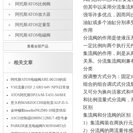
阿托斯ATOS比例阀
但其中以采用分流集流
阿托斯ATOS放大器
强等许多优点，因而同
油缸或多个油缸分别承
阿托斯ATOS定量泵
作用
阿托斯ATOS电磁阀
分流阀的作用是使液压
一定比例向两个执行元
查看全部产品
集流阀的作用，则是从
关系。分流集流阀则兼
相关文章
分类
按调整方式分为：固定
阿托斯ATOS电磁阀ARE-06/210的应
组合的组合调式式分流
用
VSE流量计EF 2 ARO 64V NPN日常使
又可分为换向活塞式和
用维护
​ATOS阿托斯DPZA/M-T-651-S6/M/E
和比例流量式分流阀，并
10/PE电液比例方向阀意大利
意大利MARZOCCHI齿轮泵ALP-D-3-
区别
FG特点
金钟穆勒moellerPKZM0-10现货供应
集流阀和分流阀的区别
ASCO控制器E909SC12MU7.4型号参
1）集流阀装在两执行
数
PARKER派克电磁阀N3659104853介
2）分流阀的两流量传