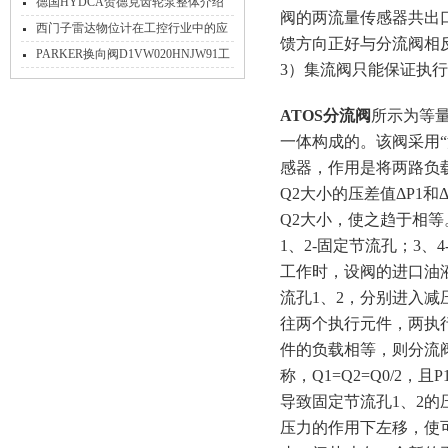
绍
德国HYDCA贺德克齿轮泵整体介绍
阀的两流量传感器共出
文章
西门子雷达物位计在工控行业中的应
馈方向正好与分流阀相
用
PARKER换向阀D1VW020HNJW91工
3）集流阀只能保证执
作原理
ATOS分流阀
所示为等
一体构成的。该阀采用“
感器，作用是将两路负载
Q2大小的压差值ΔP1
Q2大小，使之趋于相等
1、2-固定节流孔；3、
工作时，设阀的进口油
流孔1、2，分别进入减
往两个执行元件，两执行
件的负载相等，则分流阀
称，Q1=Q2=Q0/2，
导致固定节流孔1、2的压
压力的作用下左移，使可