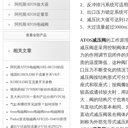
阿托斯ATOS放大器
2、反冲排污系统可适
3、出口压力锁定系统
阿托斯ATOS定量泵
4、减压比大值可达到12
阿托斯ATOS电磁阀
5、大过流量超过5000
查看全部产品
ATOS减压阀
的工作原
减压阀是采用控制阀体
相关文章
力的作用调节启闭件的
质的温度降低，这种阀
阿托斯ATOS电磁阀ARE-06/210的应
口压力不断变化的情况
用
德国KOBOLD转子流量开关VKP-
减压阀按结构形式可分
2075R25S功能范围工作原理
KOBOLD科宝流量开关参数
座式和双座式；按阀瓣
德国易福门VNB001振动传感器进口
较高或通径较大时，用
相关技术信息指南
意大利ATOS一系列产品分类PVPC柱
大，阀的结构尺寸也将
塞泵HMP/HM/KM溢流阀
气缸有哪些常见故障？如何排除？
与直动式的基本相同。
festo电磁阀festo电磁阀festo电磁阀保
直动式减压阀装在阀体
养费斯托电磁阀适用环境等介绍
Parker派克电磁阀AFR320-104010原理
则称为外部先导式减压
威仕VSE齿轮流量计VS0.4GP012V-