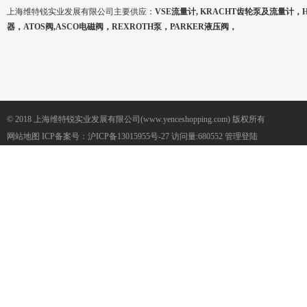
上海维特锐实业发展有限公司主要供应：
VSE流量计, KRACHT齿轮泵及流量计，
器，ATOS阀,ASCO电磁阀，REXROTH泵，PARKER液压阀，
© 2018 上海维特锐实业发展有限公司(www.yenceshopping.com) 版权所有
网站地图
ICP备案号：
沪ICP备13015955号-27
访问量:680552
管理登陆