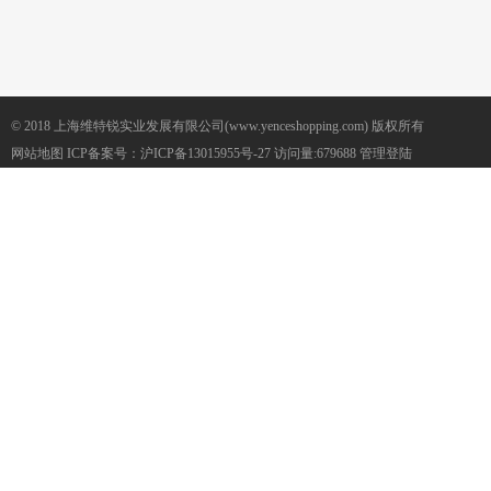
© 2018 上海维特锐实业发展有限公司(www.yenceshopping.com) 版权所有
网站地图
ICP备案号：
沪ICP备13015955号-27
访问量:679688
管理登陆