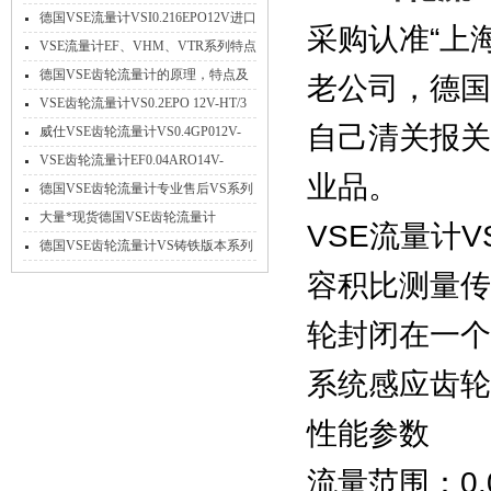
德国VSE流量计VSI0.216EPO12V进口
采购认准“上
*特点介绍
VSE流量计EF、VHM、VTR系列特点
参数及应用
德国VSE齿轮流量计的原理，特点及
老公司，德国
应用
VSE齿轮流量计VS0.2EPO 12V-HT/3
自己清关报关
高温不锈钢
威仕VSE齿轮流量计VS0.4GP012V-
32N11/X工作原理
VSE齿轮流量计EF0.04ARO14V-
业品。
PNP/2免费选型
德国VSE齿轮流量计专业售后VS系列
大量现货
大量*现货德国VSE齿轮流量计
VSE流量计
VS4GPO12V-32N11
德国VSE齿轮流量计VS铸铁版本系列
产品参数介绍
容积比测量传
轮封闭在一个
系统感应齿轮
性能参数
流量范围：0.00