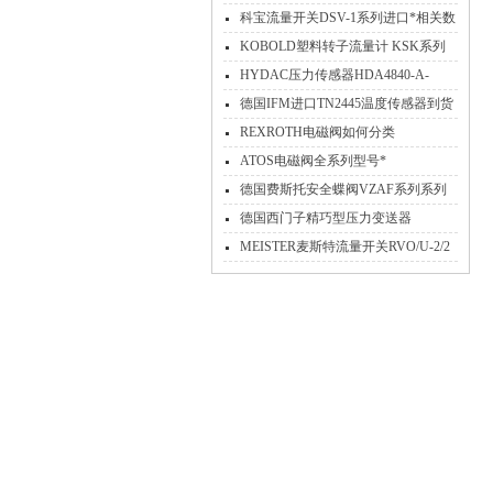
方法
科宝流量开关DSV-1系列进口*相关数
据信息供应
KOBOLD塑料转子流量计 KSK系列
参数说明
HYDAC压力传感器HDA4840-A-
0350-424 安装方法
德国IFM进口TN2445温度传感器到货
REXROTH电磁阀如何分类
ATOS电磁阀全系列型号*
德国费斯托安全蝶阀VZAF系列系列
参数资料介绍
德国西门子精巧型压力变送器
7MF1567系列产品*出售
MEISTER麦斯特流量开关RVO/U-2/2
G 1/2 MS用途及特点