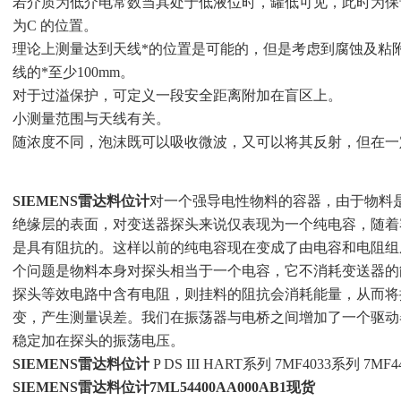
若介质为低介电常数当其处于低液位时，罐低可见，此时为保
为C 的位置。
理论上测量达到天线*的位置是可能的，但是考虑到腐蚀及粘
线的*至少100mm。
对于过溢保护，可定义一段安全距离附加在盲区上。
小测量范围与天线有关。
随浓度不同，泡沫既可以吸收微波，又可以将其反射，但在一
SIEMENS雷达料位计
对一个强导电性物料的容器，由于物料
绝缘层的表面，对变送器探头来说仅表现为一个纯电容，随着
是具有阻抗的。这样以前的纯电容现在变成了由电容和电阻组
个问题是物料本身对探头相当于一个电容，它不消耗变送器的
探头等效电路中含有电阻，则挂料的阻抗会消耗能量，从而将
变，产生测量误差。我们在振荡器与电桥之间增加了一个驱动
稳定加在探头的振荡电压。
SIEMENS雷达料位计
P DS III HART系列 7MF4033系列 
SIEMENS雷达料位计7ML54400AA000AB1现货