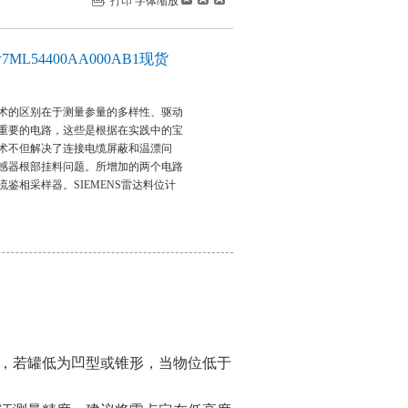
打印
字体缩放
ML54400AA000AB1现货
术的区别在于测量参量的多样性、驱动
重要的电路，这些是根据在实践中的宝
术不但解决了连接电缆屏蔽和温漂问
感器根部挂料问题。所增加的两个电路
鉴相采样器。SIEMENS雷达料位计
，若罐低为凹型或锥形，当物位低于