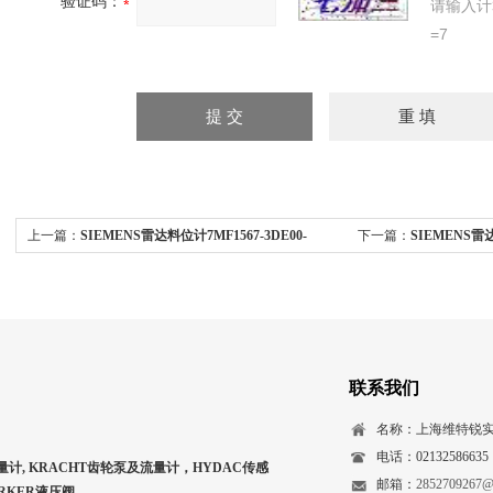
验证码：
请输入计
=7
上一篇：
SIEMENS雷达料位计7MF1567-3DE00-
下一篇：
SIEMENS雷达
5CA1现货
现货
联系我们
名称：上海维特锐
电话：02132586635
量计, KRACHT齿轮泵及流量计，HYDAC传感
邮箱：
2852709267@
ARKER液压阀，