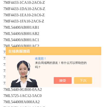
7MF4433-1CA10-2AC6-Z
7MF4433-1DA10-2AC6-Z
7MF4433-1EA10-2AC6-Z
7MF4433-1FA10-2AC6-Z
7ML54400AB001AB1
7ML54400AB001AB2
7ML54400AB001AC1
7ML54400AB001AC2
7ML54400BA000AA1
7ML54400BA000AA2
欢迎您！
来自局域网的朋友！有什么可以帮助您的
7ML54400BA000AB1
吗？
7ML5440-0GA00-0AA2
7ML54400HB000AA2
7ML5440-0JA00-0AA2
7ML5440-0GB00-0AA2
7ML5725-1AC12-5AC0
7ML54400HA000AA2