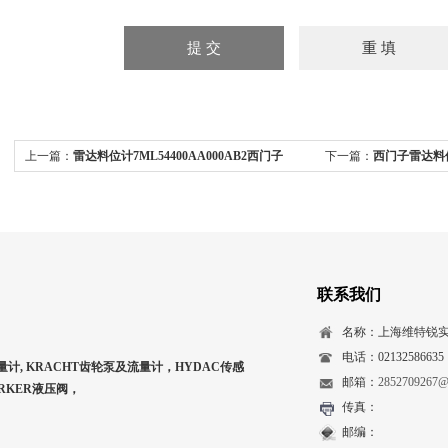
上一篇：
雷达料位计7ML54400AA000AB2西门子
下一篇：
西门子雷达料位计
SIEMENS
货
联系我们
名称：上海维特锐
电话：02132586635
量计, KRACHT齿轮泵及流量计，HYDAC传感
邮箱：
2852709267@
ARKER液压阀，
传真：
邮编：