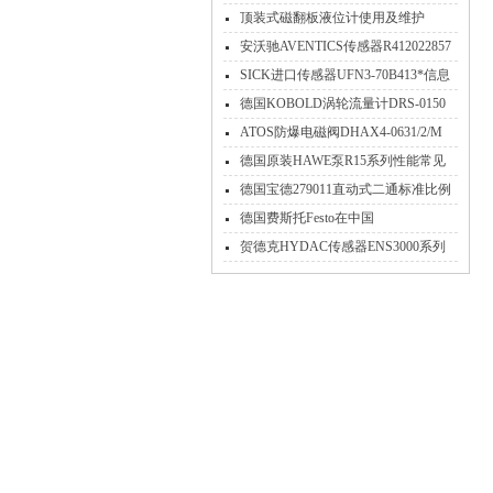
业原装现货上海维特锐
顶装式磁翻板液位计使用及维护
安沃驰AVENTICS传感器R412022857
工作原理
SICK进口传感器UFN3-70B413*信息
技术特点介绍
德国KOBOLD涡轮流量计DRS-0150
K0000资料介绍
ATOS防爆电磁阀DHAX4-0631/2/M
24DC 13/W优势供应
德国原装HAWE泵R15系列性能常见
故障处理上海维特锐现货
德国宝德279011直动式二通标准比例
电磁阀
德国费斯托Festo在中国
贺德克HYDAC传感器ENS3000系列