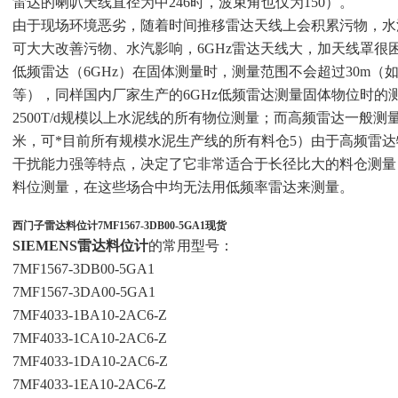
雷达的喇叭天线直径为中246时，波束角也仅为150）。
由于现场环境恶劣，随着时间推移雷达天线上会积累污物，水汽
可大大改善污物、水汽影响，6GHz雷达天线大，加天线罩很
低频雷达（6GHz）在固体测量时，测量范围不会超过30m（如VEG
等），同样国内厂家生产的6GHz低频雷达测量固体物位时的
2500T/d规模以上水泥线的所有物位测量；而高频雷达一般测量
米，可*目前所有规模水泥生产线的所有料仓5）由于高频雷
干扰能力强等特点，决定了它非常适合于长径比大的料仓测量
料位测量，在这些场合中均无法用低频率雷达来测量。
西门子雷达料位计7MF1567-3DB00-5GA1现货
SIEMENS雷达料位计
的常用型号：
7MF1567-3DB00-5GA1
7MF1567-3DA00-5GA1
7MF4033-1BA10-2AC6-Z
7MF4033-1CA10-2AC6-Z
7MF4033-1DA10-2AC6-Z
7MF4033-1EA10-2AC6-Z