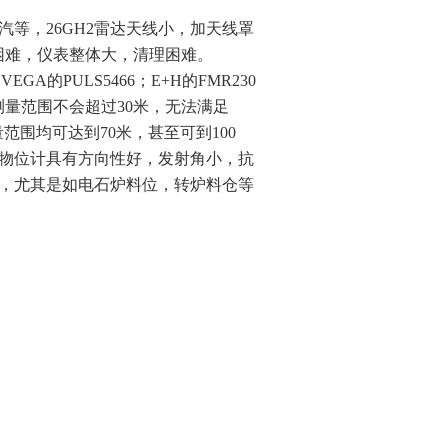
等，26GH2雷达天线小，加天线罩
困难，仪表整体大，清理困难。
A的PULS5466；E+H的FMR230
测量范围不会超过30米，无法满足
范围均可达到70米，甚至可到100
达物位计具有方向性好，发射角小，抗
，尤其是如电石炉料位，转炉料仓等