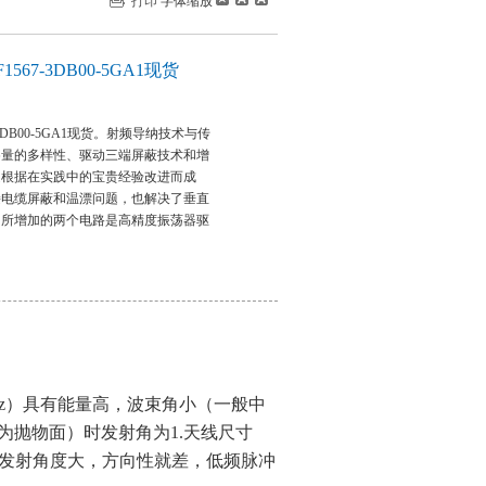
打印
字体缩放
67-3DB00-5GA1现货
3DB00-5GA1现货。射频导纳技术与传
参量的多样性、驱动三端屏蔽技术和增
是根据在实践中的宝贵经验改进而成
接电缆屏蔽和温漂问题，也解决了垂直
。所增加的两个电路是高精度振荡器驱
GHz）具有能量高，波束角小（一般中
一般为抛物面）时发射角为1.天线尺寸
发射角度大，方向性就差，低频脉冲