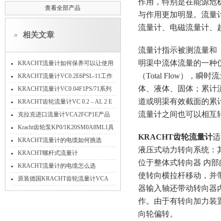
作用，特别是在能源危
查看全部产品
与作用更加明显。流量
流量计、电磁流量计、
相关文章
流量计指示被测流量和
明渠中流体流量的一种仪表
KRACHT流量计如何保养可以让使用
（Total Flow
时间久一些？
KRACHT流量计VC0.2E6PSL-11工作
体、液体、固体；累计
原理
KRACHT流量计VC0.04F1PS/71系列
道或明渠有效截面的累
产品介绍
KRACHT齿轮流量计VC 0.2 – AL 2 E
流量计之间也可以相互
的工作原理
克拉克进口流量计VCA2FCP1E产品
技术特点全介绍
Kracht齿轮泵KP0/1K20SM0A8ML1具
KRACHT齿轮流量计
适
体描述
KRACHT流量计的电缆如何挑选
液压式动力转向系统：
KRACHT螺杆式流量计
位于整体式转向器 内部
SVC10A1G1L1SVT
KRACHT流量计的电缆怎么选
使转向横拉杆移动，并
原装德国KRACHT齿轮流量计VCA
器输入轴还带动转向器
0.2EBR1现货当天发货
作。由于有转向加力装
向轮偏转。