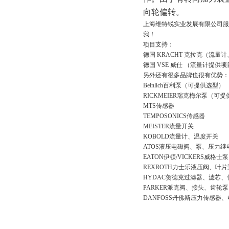
向轮偏转。
上海维特锐实业发展有限公司服
我！
项目支持：
德国 KRACHT 克拉克（流
德国 VSE 威仕 （流量计提
另外还有很多品牌也很有优势：
Beinlich百利泵（可提供选型）
RICKMEIER瑞克梅尔泵（可
MTS传感器
TEMPOSONICS传感器
MEISTER流量开关
KOBOLD流量计、温度开关
ATOS液压电磁阀、泵、压力继
EATON伊顿/VICKERS威格士
REXROTH力士乐液压阀、叶片
HYDAC贺德克过滤器、滤芯、
PARKER派克阀、接头、齿轮泵
DANFOSS丹佛斯压力传感器