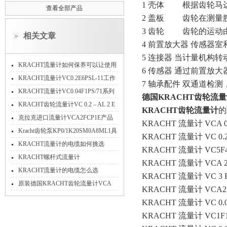
1 壳体 根据齿轮马
查看全部产品
2 盖板 齿轮在测量
3 齿轮 齿轮的运动
相关文章
4 前置放大器 传感器
5 连接器 当计量机构
KRACHT流量计如何保养可以让使用
6 传感器 通过前置放
时间久一些？
KRACHT流量计VC0.2E6PSL-11工作
7 轴承配件 双通道检
原理
KRACHT流量计VC0.04F1PS/71系列
德国KRACHT齿轮流量计
产品介绍
KRACHT齿轮流量计VC 0.2 – AL 2 E
KRACHT齿轮流量计
的
的工作原理
克拉克进口流量计VCA2FCP1E产品
KRACHT 流量计 VCA 0.
技术特点全介绍
Kracht齿轮泵KP0/1K20SM0A8ML1具
KRACHT 流量计 VC 0.2
体描述
KRACHT流量计的电缆如何挑选
KRACHT 流量计 VC5F
KRACHT螺杆式流量计
KRACHT 流量计 VCA 2 
SVC10A1G1L1SVT
KRACHT流量计的电缆怎么选
KRACHT 流量计 VC 3 F
原装德国KRACHT齿轮流量计VCA
KRACHT 流量计 VCA2
0.2EBR1现货当天发货
KRACHT 流量计 VC 0.025
KRACHT 流量计 VC1F