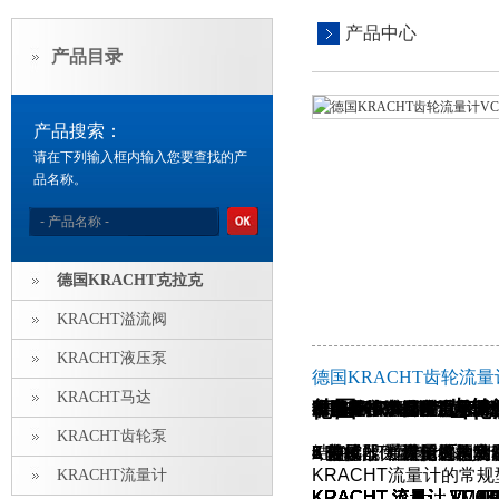
产品中心
产品目录
产品搜索：
请在下列输入框内输入您要查找的产
品名称。
德国KRACHT克拉克
KRACHT溢流阀
KRACHT液压泵
德国KRACHT齿轮流量计V
KRACHT马达
德国KRACHT齿轮流量
上海维特锐公司秉承诚信经营的理念，本着一切按客户的实际需求而经营，
KRACHT流量计是容积式流量计的一种，用于精密的连续
调查中国市场内汽车测
1. 德国KRACHT 
德国KRACHT克拉克
1. 同规格产品优惠KEM
2. 偏差小，精度可达
3. 支持技术选型，可
KRACHT齿轮泵
KRACHT流量计系列
结构 功能
1 壳体 根据齿轮马
2 盖板 齿轮在测量
3 齿轮 齿轮的运动
4 前置放大器 传感器
5 连接器 当计量机构
6 传感器 通过前置放
7 轴承配件 双通道检
KRACHT流量计的常
KRACHT流量计
KRACHT 流量计 VCA 2
KRACHT 流量计 TM4T
KRACHT 流量计 VC3F
KRACHT 流量计 VC 1 
KRACHT 流量计 VC 0.2
KRACHT 流量计 VC0.0
KRACHT 流量计 VCA 2
KRACHT 流量计 VC 0.2
KRACHT 流量计 VC0.2
KRACHT 流量计 VC16
KRACHT 流量计 VCA 0.
KRACHT 流量计 VC 0.4
KRACHT 流量计 VC0.2
KRACHT 流量计 TM68
KRACHT 流量计 VC0.0
KRACHT 流量计 TM0.5
KRACHT 流量计 VC0.4