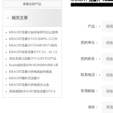
查看全部产品
上海维特锐实业发展有限公司服务优良，信誉保证。本公司德国设有分公司，有欧美品牌液
项目支持：
德国 KRACHT 克拉克（流量计、指示器可提供现场选型配套技术支持,齿轮泵， 阀，备件采购价格有优势）
德国 VSE 威仕 （
另外还有很多品牌也很
Beinlich百利泵（可
RICKMEIER瑞克梅
MTS传感器
TEMPOSONICS传感器
MEISTER流量开关
KOBOLD流量计、温度
ATOS液压电磁阀、泵
REXROTH力士乐液
HYDAC贺德克过滤器
DANFOSS丹佛斯压
P+F倍加福传感器、安
ACE 工业弹簧、缓冲
相关文章
产品：
KRACHT流量计如何保养可以让使用
时间久一些？
KRACHT流量计VC0.2E6PSL-11工作
您的单位：
原理
KRACHT流量计VC0.04F1PS/71系列
产品介绍
KRACHT齿轮流量计VC 0.2 – AL 2 E
的工作原理
克拉克进口流量计VCA2FCP1E产品
您的姓名：
技术特点全介绍
Kracht齿轮泵KP0/1K20SM0A8ML1具
体描述
KRACHT流量计的电缆如何挑选
联系电话：
KRACHT螺杆式流量计
SVC10A1G1L1SVT
KRACHT流量计的电缆怎么选
常用邮箱：
原装德国KRACHT齿轮流量计VCA
0.2EBR1现货当天发货
省份：