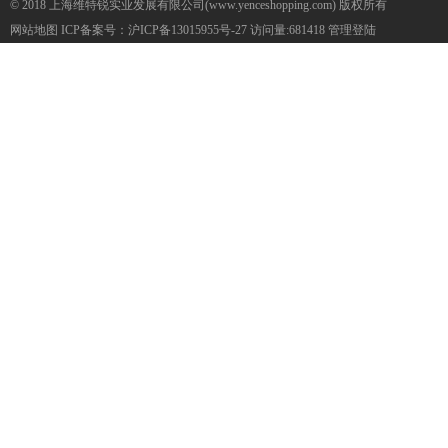
© 2018 上海维特锐实业发展有限公司(www.yenceshopping.com) 版权所有
网站地图
ICP备案号：
沪ICP备13015955号-27
访问量:681418
管理登陆