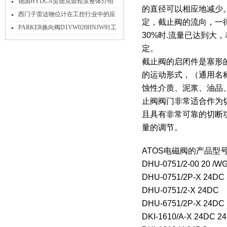
绍
德国HYDCA贺德克齿轮泵整体介绍
的直径可以相应地减少
文章
西门子雷达物位计在工控行业中的应
定，截止阀的流向，一
用
PARKER换向阀D1VW020HNJW91工
30%时.流量已达到
作原理
定。
截止阀的启闭件是塞形
的运动形式，（通用名
蚀性介质、泥浆、油品
止阀阀门非常适合作为
且具有非常可靠的切断
量的调节。
ATOS电磁阀的产品型
DHU-0751/2-00 20 /W
DHU-0751/2P-X 24DC 
DHU-0751/2-X 24DC
DHU-6751/2P-X 24DC
DKI-1610/A-X 24DC 24