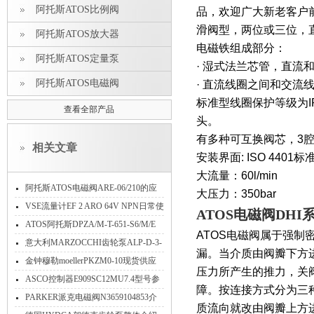
阿托斯ATOS比例阀
品，欢迎广大新老客户
滑阀型，两位或三位，直
阿托斯ATOS放大器
电磁铁组成部分：
阿托斯ATOS定量泵
· 湿式法兰芯管，直流
阿托斯ATOS电磁阀
· 直流线圈之间和交流
标准型线圈保护等级为IP6
查看全部产品
头。
有多种可互换阀芯，3
相关文章
安装界面: ISO 4401
大流量：60l/min
阿托斯ATOS电磁阀ARE-06/210的应
大压力：350bar
用
VSE流量计EF 2 ARO 64V NPN日常使
ATOS电磁阀DH
用维护
​ATOS阿托斯DPZA/M-T-651-S6/M/E
ATOS电磁阀属于强
10/PE电液比例方向阀意大利
意大利MARZOCCHI齿轮泵ALP-D-3-
漏。当介质由阀瓣下方
FG特点
金钟穆勒moellerPKZM0-10现货供应
压力所产生的推力，关
ASCO控制器E909SC12MU7.4型号参
障。按连接方式分为三
数
PARKER派克电磁阀N3659104853介
质流向就改由阀瓣上方