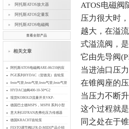
ATOS电磁
阿托斯ATOS放大器
阿托斯ATOS定量泵
压力很大时，
阿托斯ATOS电磁阀
越大，在溢流
查看全部产品
式溢流阀，是
相关文章
它由先导阀(Pil
当进油口压力
阿托斯ATOS电磁阀ARE-06/210的应
用
PGE系列HYDAC（贺德克）齿轮泵
在锥阀座的压
festo气管,festo气管,festo气管,festo气管
PUN-10*1.5,PUN-12*2全系列*
HYDAC油阀400-10-50*G2
当压力不断升
P460NH/NBR参数
现货KOBOLD流量开关VKP-
2075AG3S功能范围内部结构特性
德国巴士德MSPS，MSPH 系列小型
这个过程就是
通用压力开关产品介绍
意大利GEFRAN杰弗伦压力传感器
同之处在于锥
PS11-1-E-0-103参数介绍
德国KRACHT齿轮泵
KP1/4G10AKOA4NL1常见的故障现
FESTO调节阀LFR-D-MIDI产品介绍