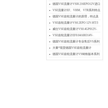
德国VSE流量计VSI0.216EPO12V进口
*特点介绍
VSE流量计EF、VHM、VTR系列特点
参数及应用
德国VSE齿轮流量计的原理，特点及
应用
VSE齿轮流量计VS0.2EPO 12V-HT/3
高温不锈钢
威仕VSE齿轮流量计VS0.4GP012V-
32N11/X工作原理
VSE齿轮流量计EF0.04ARO14V-
PNP/2免费选型
德国VSE齿轮流量计专业售后VS系列
大量现货
大量*现货德国VSE齿轮流量计
VS4GPO12V-32N11
德国VSE齿轮流量计VS铸铁版本系列
产品参数介绍