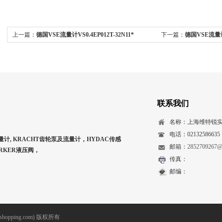
上一篇：
德国VSE流量计VS0.4EP012T-32N11*
下一篇：
德国VSE流量计V
联系我们
名称：上海维特锐
电话：02132586635
量计, KRACHT齿轮泵及流量计，HYDAC传感
邮箱：
2852709267@
ARKER液压阀，
传真：
邮编：
opping.com) 版权所有