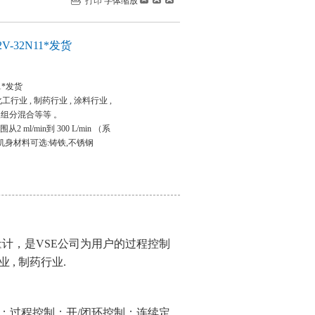
打印
字体缩放
V-32N11*发货
1*发货
工行业 , 制药行业 , 涂料行业 ,
 双组分混合等等 。
l/min到 300 L/min （系
！机身材料可选:铸铁,不锈钢
流量计，是VSE公司为用户的过程控制
 , 制药行业.
；过程控制；开/闭环控制；连续定