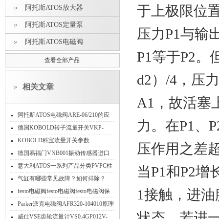
于上极限位
阿托斯ATOS放大器
阿托斯ATOS定量泵
压力P1与输
阿托斯ATOS电磁阀
P1等于P2。
查看全部产品
d2）/4，压
相关文章
A1，故活
阿托斯ATOS电磁阀ARE-06/210的应
力。在P1、
用
德国KOBOLD转子流量开关VKP-
2075R25S功能范围工作原理
KOBOLD科宝流量开关参数
压作用之差
德国易福门VNB001振动传感器进口
相关技术信息指南
意大利ATOS一系列产品分类PVPC柱
当P1和P2
塞泵HMP/HM/KM溢流阀
气缸有哪些常见故障？如何排除？
1接触，进
festo电磁阀festo电磁阀festo电磁阀保
养费斯托电磁阀适用环境等介绍
Parker派克电磁阀AFR320-104010原理
状态。若进一
威仕VSE齿轮流量计VS0.4GP012V-