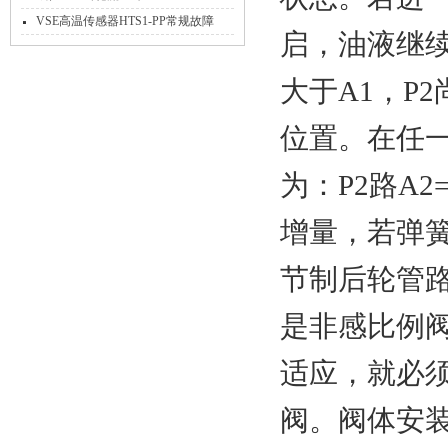
32N11/X工作原理
VSE高温传感器HTS1-PP常规故障
启，油液继续
大于A1，P
位置。在任
为：P2路A2
增量，若弹簧
节制后轮管
是非感比例
适应，就必
阀。阀体安