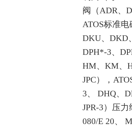
阀（ADR、D
ATOS标准电
DKU、DKD、
DPH*-3、
HM、KM、H
JPC），AT
3、 DHQ、
JPR-3）压力
080/E 20、 