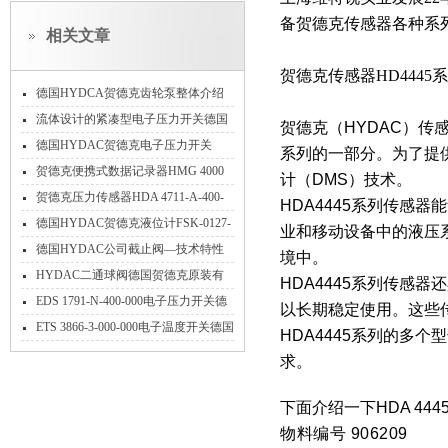
备贺德克传感器各种系
相关文章
贺德克传感器HD444
德国HYDCA贺德克齿轮泵整体介绍
文章
流体设计的紧凑型电子压力开关德国
贺德克（HYDAC）传感
HYDAC贺德克EDS 3346-3-0016-000-
德国HYDAC贺德克电子压力开关
系列的一部分。
为了提
F1
EDS 3316-3-0016-000-F1已到货 ​
贺德克便携式数据记录器HMG 4000
计（DMS）技术。
智能诊断引擎德国HYDAC
贺德克压力传感器HDA 4711-A-400-
HDA4445系列传感器
000德国HYDAC
德国HYDAC贺德克液位计FSK-0127-
业和移动设备中的液压
2.50-00000/O-M12.000倬越可靠性
德国HYDAC公司截止阀—技术特性
境中。
与工业应用的解析
HYDAC二通球阀德国贺德克原装有
HDA4445系列传感
现货
EDS 1791-N-400-000电子压力开关德
以长期稳定使用。这些
国HYDAC贺德克现货详参
ETS 3866-3-000-000电子温度开关德国
HDA4445系列的多
HYDAC参数规格
求。
下面介绍一下HDA 4445
物料编号 906209