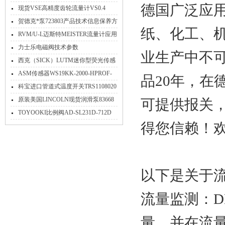
德国广泛应
动器DRVS
现货VSE高精度齿轮流量计VS0.4
EPO12V 32N11安装方式注意工作原
贺德克*泵723803产品技术信息保养方
纸、化工、
理事项
式详细介绍
RVM/U-L迈斯特MEISTER流量计应用
概况
力士乐电磁阀技术参数
业生产中不
西克（SICK）LUTM迷你型荧光传感
器上市
ASM传感器WS19KK-2000-HPROF-
品20年，在
L01-M4 (A129760)德国原装
科宝进口管道式温度开关TRS1108020
进口*
原装美国LINCOLN现货润滑泵83668
可提供报关，
性能分析
TOYOOKI比例阀AD-SL231D-712D
得您信赖！
AC220V介绍
以下是关于
流量监测：D
量，并在流