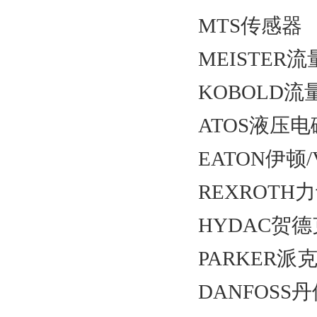
MTS传感器
MEISTER
KOBOLD
ATOS液压
EATON伊顿
REXROT
HYDAC贺
PARKER
DANFOS