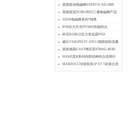
维护介绍
英国诺冠电磁阀SXE9574-A81-00B
英国诺冠NORGREN三通电磁阀产品
参数介绍
ATOS电磁阀系列*销售
IFM压力开关PN5001性能特点
科宝KOBLD压力变送器PSD-
433R2C440技术参数
威仕VS4GP012V-32N11德国齿轮流量
计选购方法及步骤
原装德国GAST增压泵87R642-403R-
N470X工作原理参数分析
HAWE泵R系列内部结构特点适用行
业原装现货上海维特锐
MARZOCCHI齿轮泵1P D7.5安装注意
事项与维护