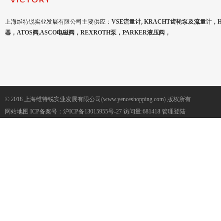
上海维特锐实业发展有限公司主要供应：
VSE流量计, KRACHT齿轮泵及流量计，
器，ATOS阀,ASCO电磁阀，REXROTH泵，PARKER液压阀，
© 2018 上海维特锐实业发展有限公司(www.yenceshopping.com) 版权所有
网站地图
ICP备案号：
沪ICP备13015955号-27
访问量:681418
管理登陆