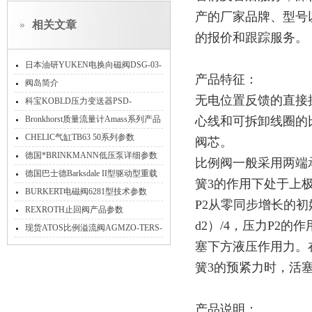
产的厂家品牌、型号
相关文章
的报价和跟踪服务。
日本油研YUKEN电换向磁阀DSG-03-
产品特征：
2B2-D24-N-50现货
阀岛简介
无电位置反馈的直接
科宝KOBLD压力变送器PSD-
433R2C440技术参数
Bronkhorst质量流量计Amass系列产品
心线和可拆卸线圈的比
介绍
CHELIC气缸TB63 50系列参数
阀芯。
德国*BRINKMANN低压泵详细参数
比例阀一般采用两端
德国巴士德Barksdale II型驱动型重载
簧3的作用下处于上
阀型号说明
BURKERT电磁阀6281型技术参数
P2从零同步增长的初始
REXROTH止回阀产品参数
d2）/4，压力P2的
现货ATOS比例溢流阀AGMZO-TERS-
塞下方液压作用力。
PS-10/210/1
簧3的预紧力时，活
产品说明：