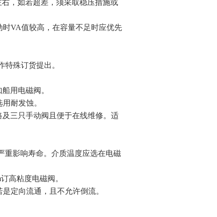
10左右，如若超差，须采取稳压措施或
动时VA值较高，在容量不足时应优先
需作特殊订货提出。
。
如船用电磁阀。
选用耐发蚀。
路及三只手动阀且便于在线维修。适
严重影响寿命。介质温度应选在电磁
mm订高粘度电磁阀。
若是定向流通，且不允许倒流。