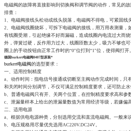
电磁阀的故障将直接影响到切换阀和调节阀的动作，常见的故
排查：
1、电磁阀接线头松动或线头脱落，电磁阀不得电，可紧固线
2、电磁阀线圈烧坏，可拆下电磁阀的接线，用万用表测量，
有线圈受潮，引起绝缘不好而漏磁，造成线圈内电流过大而烧
外，弹簧过硬，反作用力过大，线圈匝数太少，吸力不够也可
圈上的手动按钮由正常工作时的“0"位打到“1"位，使得阀打开
德国burkert电磁阀0407型原装*
burkert电磁阀
的选型要求：
一、适用控制精度
a、动作时间：指电信号接通或切断至主阀动作完成时间，只
和关闭时间分别调节，不仅可满足控制精度要求，还可防止水
b、普通电磁阀只有开、关两个位置，在控制精度要求高和参
c、泄漏量样本上给出的泄漏量数值为常用经济等级，若嫌偏
二、适用电源
a、根据供电电源种类，分别选用交流和直流电磁阀。一般来
b、电压规格用尽量优先选用AC220V.DC24V。