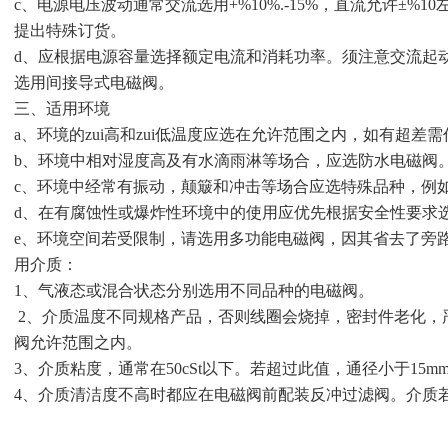
c、电源电压波动通常交流选用+%10%.-15%，直流允许±%
提出特殊订货。
d、应根据电源容量选择额定电流和消耗功率。须注意交流起
选用间接导式电磁阀。
三、适用环境
a、环境的zui高和zui低温度应选在允许范围之内，如有超差
b、环境中相对湿度高及有水滴雨淋等场合，应选防水电磁阀
c、环境中经常有振动，颠簸和冲击等场合应选特殊品种，例
d、在有腐蚀性或爆炸性环境中的使用应优先根据安全性要求
e、环境空间若受限制，请选用多功能电磁阀，因其省去了旁
用介质：
1、气液态或混合状态分别选用不同品种的电磁阀。
2、介质温度不同规格产品，否则线圈会烧掉，密封件老化，
阀允许范围之内。
3、介质粘度，通常在50cSt以下。若超过此值，通径小于15
4、介质清洁度不高时都应在电磁阀前配装反冲过滤阀。介质