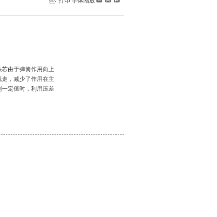
打印
字体缩放
铁芯由于弹簧作用向上
流走，减少了作用在主
到一定值时，利用压差