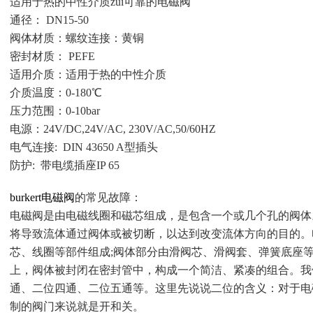
适用于热的中性介质zui可靠的电磁阀
通径： DN15-50
阀体材质：螺纹连接：黄铜
密封材质： PEFE
适用介质：适用于热的中性介质
介质温度：0-180℃
压力范围：0-10bar
电源：24V/DC,24V/AC, 230V/AC,50/60HZ
电气连接: DIN 43650 A型插头
防护: 带电缆插座IP 65
burkert电磁阀
的常见故障：
电磁阀是由电磁线圈和磁芯组成，是包含一个或几个孔的阀体
将导致流体通过阀体或被切断，以达到改变流体方向的目的。
芯、线圈等部件组成;阀体部分由滑阀芯、滑阀套、弹簧底座
上，阀体被封闭在密封管中，构成一个简洁、紧凑的组合。我
通、二位四通、二位五通等。这里先说说二位的含义：对于电
制的阀门来说就是开和关。