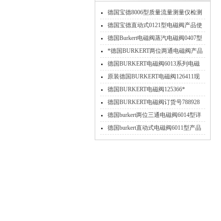
德国宝德8006型质量流量测量仪检测
气体质量流量的产品介绍
德国宝德直动式0121型电磁阀产品使
用手册
德国Burkert电磁阀蒸汽电磁阀0407型
产品介绍
*德国BURKERT两位两通电磁阀产品
详细介绍
德国BURKERT电磁阀6013系列电磁
阀参数介绍
原装德国BURKERT电磁阀126411现
货
德国BURKERT电磁阀125366*
德国BURKERT电磁阀订货号788928
产品系列介绍
德国burkert两位三通电磁阀6014型详
细产品资料
德国burkert直动式电磁阀6011型产品
介绍