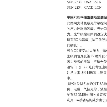
SUN-2233 DAAL-SCN
SUN-2234 CACD-LGN
美国SUN平衡滑阀溢流阀RP
此类阀为带集成先导级控制
的压力控制插装阀。当进口
力。先导级控制阀的设定决
所有2口溢流阀（除了先导
的插孔）。
可在口2接受zui大压力；
主级的阻尼孔被150微米
因为滑阀的泄漏，不适合使
油箱口（口2）处的背压直
注意：带-8控制选项，应
中。
-8控制类型允许通过T-
例，电磁，气控先导，液控
配置EPDM密封圈的插装
利用Sun浮动结构减少由