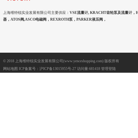
上海维特锐实业发展有限公司主要供应：
VSE流量计, KRACHT齿轮泵及流量计，
器，ATOS阀,ASCO电磁阀，REXROTH泵，PARKER液压阀，
© 2018 上海维特锐实业发展有限公司(www.yenceshopping.com) 版权所有
网站地图
ICP备案号：
沪ICP备13015955号-27
访问量:681418
管理登陆