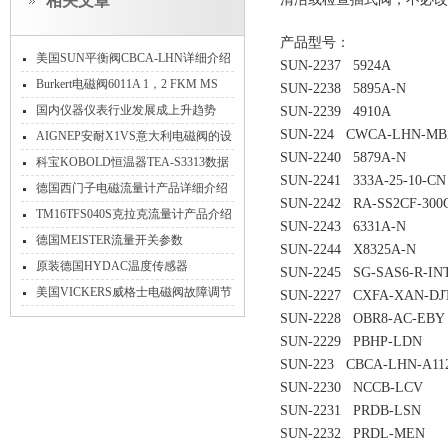
相关文章
产品型号：
美国SUN平衡阀CBCA-LHN详细介绍
SUN-2237 5924A
Burkert电磁阀6011A 1，2 FKM MS
SUN-2238 5895A-N
00134084德国原装
国内仪器仪表行业发展成上升趋势
SUN-2239 4910A
SUN-224 CWCA-LHN-M
AIGNEP安耐X1VS意大利电磁阀的设
SUN-2240 5879A-N
计方案与创新
科宝KOBOLD恒温器TEA-S3313数据
SUN-2241 333A-25-10-C
信息
德国西门子电磁流量计产品详细介绍
SUN-2242 RA-SS2CF-30
TM16TFS040S克拉克流量计产品介绍
SUN-2243 6331A-N
德国MEISTER流量开关参数
SUN-2244 X8325A-N
原装德国HYDAC温度传感器
SUN-2245 SG-SAS6-R-I
ETS4144-A-006-000*
美国VICKERS威格士电磁阀故障调节
SUN-2227 CXFA-XAN-DJT
SUN-2228 OBR8-AC-EBY
SUN-2229 PBHP-LDN
SUN-223 CBCA-LHN-A11
SUN-2230 NCCB-LCV
SUN-2231 PRDB-LSN
SUN-2232 PRDL-MEN