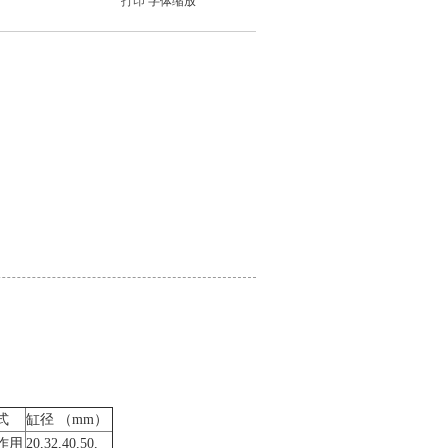
打印
字体缩放
式
缸径 （mm）
作用
20,32,40,50,