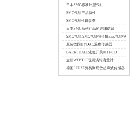
品介绍
日本SMC标准针型气缸
CJP2/CDJP2/CJP产品参数
SMC气缸产品特性
SMC气缸性能参数
日本SMC系列产品的详细信息
SMC气缸,SMC气缸报价快,smc气缸报
货期稳定,smc气缸选型供应
原装德国HYDAC温度传感器
ETS4144-A-000
BARKSDALE液位开关0111-613
UNS-MS1/8NPT-K1-. BN25/2-DR 1m
全新WEBTEC现货涡轮流量计
PVC-Cable
WPB3A6HT05适用能源环保机械配套
德国LEUZE劳易测现货超声波传感器
HTU200/DMU200应用领域场景