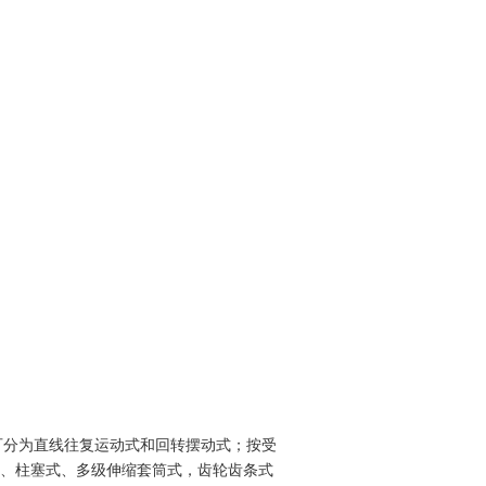
可分为直线往复运动式和回转摆动式；按受
、柱塞式、多级伸缩套筒式，齿轮齿条式