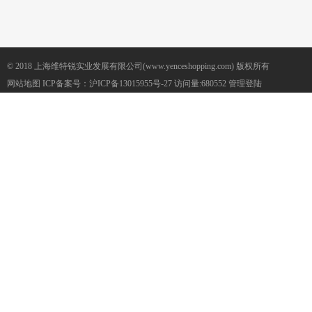
© 2018 上海维特锐实业发展有限公司(www.yenceshopping.com) 版权所有
网站地图
ICP备案号：
沪ICP备13015955号-27
访问量:680552
管理登陆