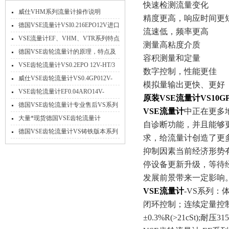
快速检测流量变化
威仕VHM系列流量计操作说明
精度更高，响应时间更
德国VSE流量计VSI0.216EPO12V进口
流速低，频率更高
*特点介绍
VSE流量计EF、VHM、VTR系列特点
测量高粘度介质
参数及应用
德国VSE齿轮流量计的原理，特点及
容积测量和定量
应用
VSE齿轮流量计VS0.2EPO 12V-HT/3
数字控制，性能更佳
高温不锈钢
威仕VSE齿轮流量计VS0.4GP012V-
模拟量输出更快、更好
32N11/X工作原理
VSE齿轮流量计EF0.04ARO14V-
原装VSE流量计VS10GP0
PNP/2免费选型
德国VSE齿轮流量计专业售后VS系列
VSE流量计
中正在更多
大量现货
大量*现货德国VSE齿轮流量计
自诊断功能，并且能够
VS4GPO12V-32N11
德国VSE齿轮流量计VS铸铁版本系列
求，给流量计创造了更
产品参数介绍
抑制因素当前经济形势
停设备更新升级，等待
发展前景带来一定影响
VSE流量计
-VS系列
闭环控制；连续定量控制。
±0.3%R(>21cSt);耐压31