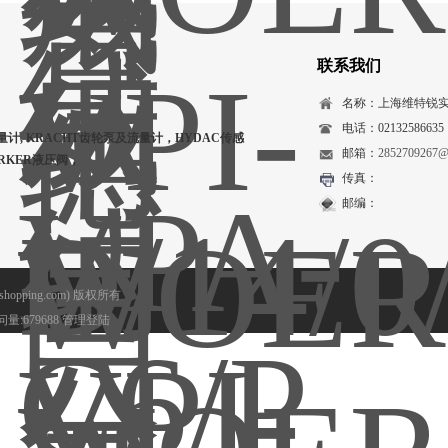
联系我们
名称：上海维特锐
电话：02132586635
量计, KRACHT齿轮泵及流量计，HYDAC传感
邮箱：
2852709267@
ARKER液压阀，
传真：
邮编：
opping.com) 版权所有
量:679688
管理登陆