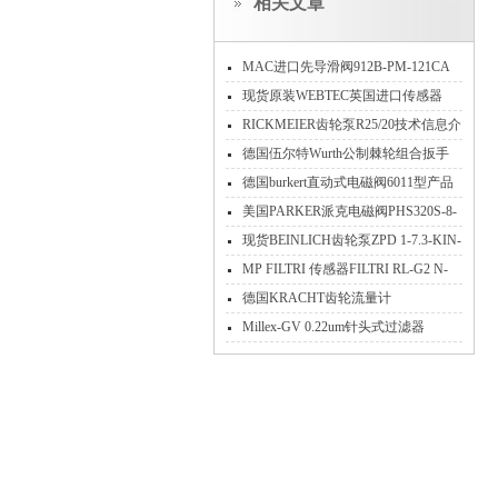
相关文章
MAC进口先导滑阀912B-PM-121CA
到货
现货原装WEBTEC英国进口传感器
WPR4A6HU20-S1891
RICKMEIER齿轮泵R25/20技术信息介
绍
德国伍尔特Wurth​公制棘轮组合扳手
071425124
德国burkert直动式电磁阀6011型产品
介绍
美国PARKER派克电磁阀PHS320S-8-
110V资料介绍
现货BEINLICH齿轮泵ZPD 1-7.3-KIN-
L-F/R/3F-SP/V1/PEFE特性参数
MP FILTRI 传感器FILTRI RL-G2 N-
F3-S2-S2-500 24V介绍
德国KRACHT齿轮流量计
VC0.4E1PS/55参数性能
Millex-GV 0.22um针头式过滤器
SLGVV255F原装