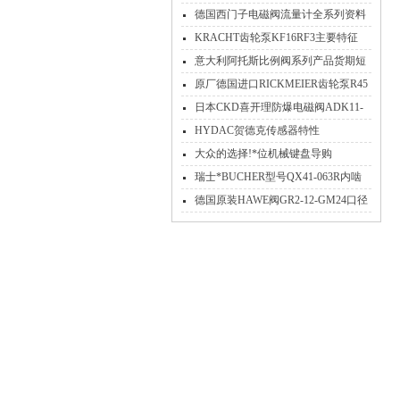
作原理
德国西门子电磁阀流量计全系列资料
下载与技术指导
KRACHT齿轮泵KF16RF3主要特征
意大利阿托斯比例阀系列产品货期短
价格好
原厂德国进口RICKMEIER齿轮泵R45
100 330226-2应用领域场景
日本CKD喜开理防爆电磁阀ADK11-
25A-02E出来资料介绍
HYDAC贺德克传感器特性
大众的选择!*位机械键盘导购
瑞士*BUCHER型号QX41-063R内啮
合齿轮泵技术参数
德国原装HAWE阀GR2-12-GM24口径
安装及工作原理注意事项分析