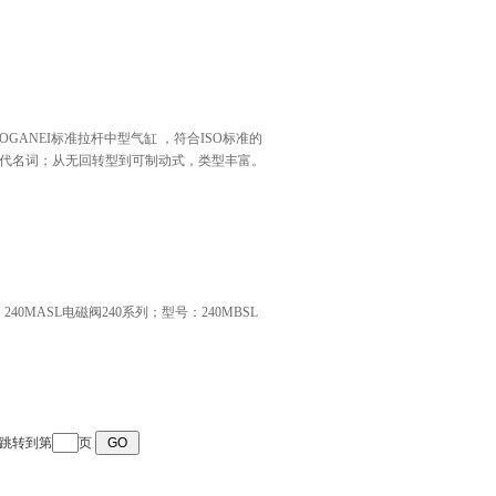
GANEI标准拉杆中型气缸 ，符合ISO标准的
代名词；从无回转型到可制动式，类型丰富。
40MASL电磁阀240系列；型号：240MBSL
跳转到第
页