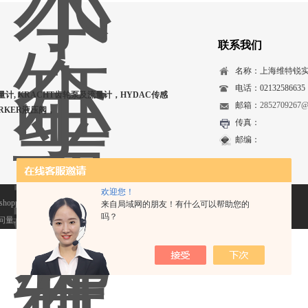
联系我们
名称：上海维特锐
电话：02132586635
量计, KRACHT齿轮泵及流量计，HYDAC传感
邮箱：
2852709267@
ARKER液压阀，
传真：
邮编：
欢迎您！
opping.com) 版权所有
来自局域网的朋友！有什么可以帮助您的
吗？
量:680552
管理登陆