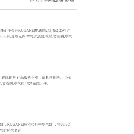
打印
字体缩放
 小金井KOGANEI电磁阀243-4E2-25W 产
行元件,真空元件,空气过滤器,气缸,节流阀,空气
销售中心-在线销售 产品报价不准，请具体价格。 小金
缸,节流阀,空气阀,洁净系统元件。
缸，KOGANEI标准拉杆中型气缸 ，符合ISO
气缸的代名词