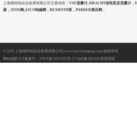
上海维特锐实业发展有限公司主要供应：
VSE流量计, KRACHT齿轮泵及流量计，
器，ATOS阀,ASCO电磁阀，REXROTH泵，PARKER液压阀，
© 2018 上海维特锐实业发展有限公司(www.yenceshopping.com) 版权所有
网站地图
ICP备案号：
沪ICP备13015955号-27
访问量:681418
管理登陆