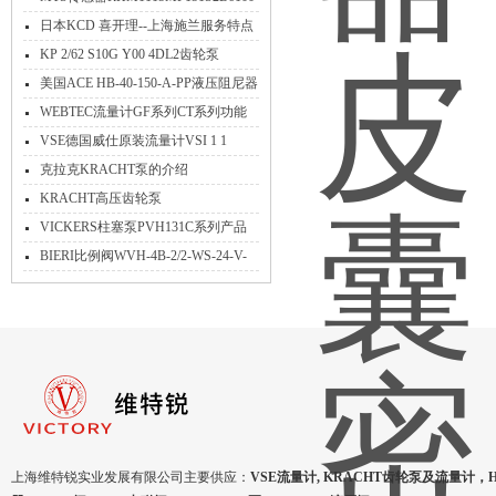
产品特性
日本KCD 喜开理--上海施兰服务特点
KP 2/62 S10G Y00 4DL2齿轮泵
KRACHT产品讲解
美国ACE HB-40-150-A-PP液压阻尼器
介绍
WEBTEC流量计GF系列CT系列功能
区别原装现货哪里找
VSE德国威仕原装流量计VSI 1 1
GPO12V 42R11 5安装注意事项特性
克拉克KRACHT泵的介绍
KRACHT高压齿轮泵
KP1/6.3G10AK0A4NL1优势特点
VICKERS柱塞泵PVH131C系列产品
详细介绍
BIERI比例阀WVH-4B-2/2-WS-24-V-
B00应用​
上海维特锐实业发展有限公司主要供应：
VSE流量计, KRACHT齿轮泵及流量计，