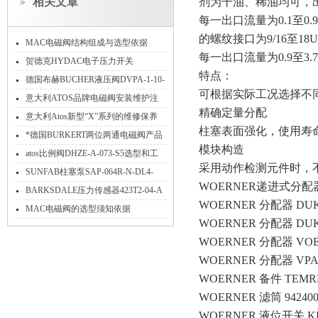
相关文章
剂为干油、稀油均可，出
每一出口流量为0.1至0.9
的螺纹接口为9/16至18U
MAC电磁阀结构组成与选型依据
每一出口流量为0.9至3.7
贺德克HYDAC电子压力开关
特点：
EDS3400系列参数信息
德国布赫BUCHER液压阀DVPA-1-10-
可根据实际工况选择不
SNV-3流量范围
意大利ATOS品牌电磁阀安装维护注
精确定量分配
意事项
意大利Atos新型“X”系列的维修保养
柱塞表面强化，使用寿
*德国BURKERT两位两通电磁阀产品
模块构造
详细介绍
atos比例阀DHZE-A-073-S5选型和工
采用动作检测元件时，
作原理
SUNFAB柱塞泵SAP-064R-N-DL4-
WOERNER递进式分
L35-SOS-000介绍
BARKSDALE压力传感器423T2-04-A
WOERNER 分配器 DUK-A
使用范围介绍
MAC电磁阀的选型须知依据
WOERNER 分配器 DUK-A
WOERNER 分配器 VOE-B/6
WOERNER 分配器 VPA-
WOERNER 备件 TEMREG
WOERNER 滤筒 942400
WOERNER 液位开关 KFH-