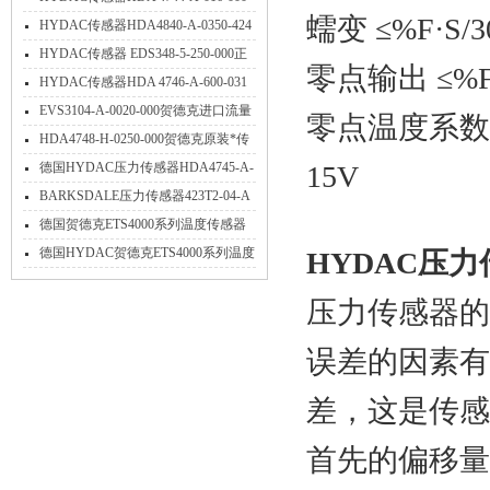
蠕变 ≤%F·S/3
应用
HYDAC传感器HDA4840-A-0350-424
特点
HYDAC传感器 EDS348-5-250-000正
零点输出 ≤%F·
确使用方法
HYDAC传感器HDA 4746-A-600-031
介绍
EVS3104-A-0020-000贺德克进口流量
零点温度系数 ≤%
传感器技术参数简介
HDA4748-H-0250-000贺德克原装*传
感器技术详解
德国HYDAC压力传感器HDA4745-A-
15V
016-000现货当天发货
BARKSDALE压力传感器423T2-04-A
压力使用范围
德国贺德克ETS4000系列温度传感器
产品介绍
德国HYDAC贺德克ETS4000系列温度
HYDAC压
传感器产品介绍
压力传感器的
误差的因素有
差，这是传感
首先的偏移量