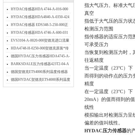
指大气压力。标准大气压
HYDAC传感器HDA 4744-A-016-000
真空
应用
HYDAC传感器HDA4840-A-0350-424
指低于大气压的压力状态。1
特点
HYDAC传感器 EDS348-5-250-000正
检测压力范围
确使用方法
HYDAC传感器HDA 4746-A-600-031
指传感器的适应压力范
介绍
EVS3104-A-0020-000贺德克进口流量
可承受压力
传感器技术参数简介
HDA4748-H-0250-000贺德克原装*传
当恢复到检测压力时，
感器技术详解
德国HYDAC压力传感器HDA4745-A-
往返精度
016-000现货当天发货
BARKSDALE压力传感器423T2-04-A
当一定温度（23°C
压力使用范围
德国贺德克ETS4000系列温度传感器
而得到的动作点的压力
产品介绍
德国HYDAC贺德克ETS4000系列温度
精度
传感器产品介绍
在一定温度（23°C）
20mA）的值而得到的
线性
模拟输出对检测压力呈
偏差的值叫线性。
HYDAC压力传感器
的