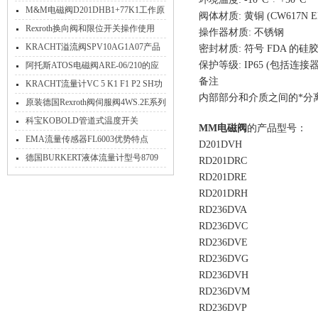
阀RD262/263全系列*
M&M电磁阀D201DHB1+77K1工作原
阀体材质: 黄铜 (CW617N EN
理
Rexroth换向阀和限位开关操作使用
操作器材质: 不锈钢
KRACHT溢流阀SPV10AG1A07产品
密封材质: 符号 FDA 的硅
介绍
保护等级: IP65 (包括连接
阿托斯ATOS电磁阀ARE-06/210的应
备注
用
KRACHT流量计VC 5 K1 F1 P2 SH功
内部部分和介质之间的*分
能介绍
原装德国Rexroth阀伺服阀4WS.2E系列
性能参数说明上海现货
科宝KOBOLD管道式温度开关
MM电磁阀
的产品型号：
TRS1108020参数
EMA流量传感器FL6003优势特点
D201DVH
德国BURKERT液体流量计型号8709
RD201DRC
产品完整资料
RD201DRE
RD201DRH
RD236DVA
RD236DVC
RD236DVE
RD236DVG
RD236DVH
RD236DVM
RD236DVP