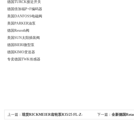
德国TURCK接近开关
德国倍加福P+F编码器
美国DANFOSS电磁阀
美国PARKER油泵
德国Rexroth阀
美国SUN太阳插装阀
德国BIERI微型泵
德国KIMO变送器
专卖德国TWK传感器
上一篇：
现货RICKMEIER齿轮泵R35/25 FL-Z-
下一篇：
全新德国Rota
DB16-W-SAE1.5-R-P适用发电厂钢厂
行业