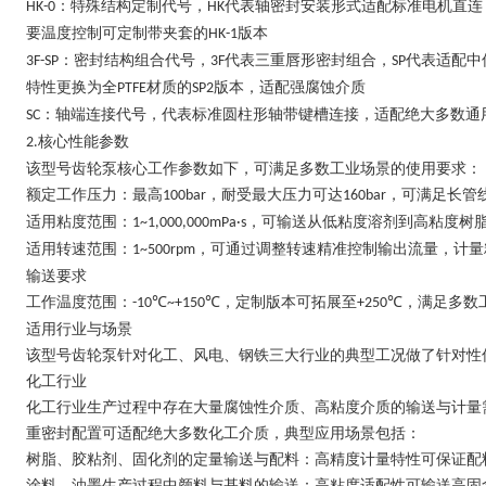
：特殊结构定制代号，
代表轴密封安装形式适配标准电机直连
HK-0
HK
要温度控制可定制带夹套的
版本
HK-1
：密封结构组合代号，
代表三重唇形密封组合，
代表适配中
3F-SP
3F
SP
特性更换为全
材质的
版本，适配强腐蚀介质
PTFE
SP2
：轴端连接代号，代表标准圆柱形轴带键槽连接，适配绝大多数通
SC
核心性能参数
2.
该型号齿轮泵核心工作参数如下，可满足多数工业场景的使用要求：
额定工作压力：最高
，耐受最大压力可达
，可满足长管
100bar
160bar
适用粘度范围：
，可输送从低粘度溶剂到高粘度树
1~1,000,000mPa·s
适用转速范围：
，可通过调整转速精准控制输出流量，计量
1~500rpm
输送要求
工作温度范围：
，定制版本可拓展至
，满足多数
-10℃~+150℃
+250℃
适用行业与场景
该型号齿轮泵针对化工、风电、钢铁三大行业的典型工况做了针对性
化工行业
化工行业生产过程中存在大量腐蚀性介质、高粘度介质的输送与计量
重密封配置可适配绝大多数化工介质，典型应用场景包括：
树脂、胶粘剂、固化剂的定量输送与配料：高精度计量特性可保证配
涂料、油墨生产过程中颜料与基料的输送：高粘度适配性可输送高固