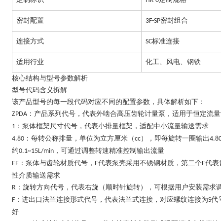
HK-0
密封配置
密封组合
3F-SP
连接方式
标准连接
SC
适用行业
化工、风电、钢铁
核心结构与型号参数解析
型号代码含义拆解
该产品型号的每一段代码对应不同的配置参数，具体解析如下：
：产品系列代号，代表外啮合高压齿轮计量泵，适用于恒定流量
ZPDA
：泵体框架尺寸代号，代表小排量框架，适配中小流量输送需求
1
：每转公称排量，单位为立方厘米（
），即每旋转一圈输出
4.80
cc
4.8
约
，可通过调整转速精准控制输出流量
0.1~15L/min
：泵体与齿轮材质代号，
代表泵壳采用不锈钢材质，第二个
代表
EE
E
E
性介质输送需求
：旋转方向代号，代表右旋（顺时针旋转），可根据用户安装需求
R
：进出口法兰连接形式代号，代表法兰式连接，对应螺纹连接为
代
F
S
好