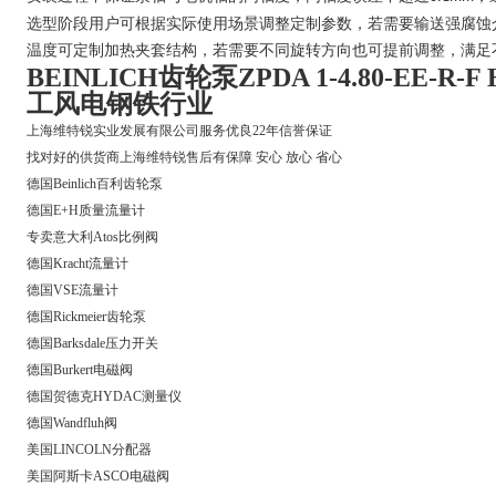
选型阶段用户可根据实际使用场景调整定制参数，若需要输送强腐蚀
温度可定制加热夹套结构，若需要不同旋转方向也可提前调整，满足
BEINLICH齿轮泵‌ZPDA 1-4.80-EE-R-F
工风电钢铁行业
上海维特锐实业发展有限公司服务优良22年信誉保证
找对好的供货商上海维特锐售后有保障 安心 放心 省心
德国Beinlich百利齿轮泵
德国E+H质量流量计
专卖意大利Atos比例阀
德国Kracht流量计
德国VSE流量计
德国Rickmeier齿轮泵
德国Barksdale压力开关
德国Burkert电磁阀
德国贺德克HYDAC测量仪
德国Wandfluh阀
美国LINCOLN分配器
美国阿斯卡ASCO电磁阀