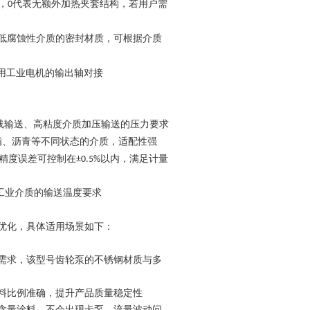
，
代表无额外加热夹套结构，若用户需
0
低腐蚀性介质的密封材质，可根据介质
用工业电机的输出轴对接
线输送、高粘度介质加压输送的压力要求
脂、沥青等不同状态的介质，适配性强
精度误差可控制在
以内，满足计量
±0.5%
工业介质的输送温度要求
优化，具体适用场景如下：
需求，该型号齿轮泵的不锈钢材质与多
料比例准确，提升产品质量稳定性
含量涂料，不会出现卡泵、流量波动问