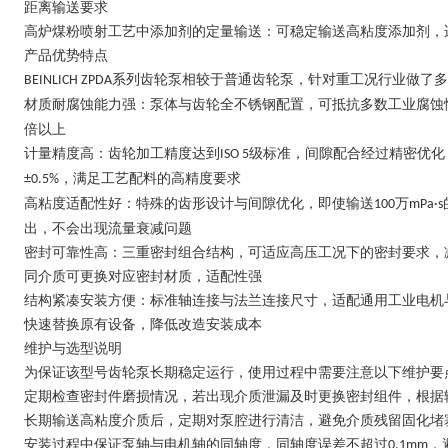
距离输送要求
高炉煤粉喷射工艺中添加剂的定量输送：可稳定输送高粘度添加剂，
产品优势特点
系列齿轮泵相较于普通齿轮泵，针对重工况行业做了多
BEINLICH ZPDA
材质耐腐蚀能力强：泵体与齿轮全不锈钢配置，可抵抗多数工业腐蚀
倍以上
计量精度高：齿轮加工精度达到
级标准，间隙配合经过精密优化
ISO 5
，满足工艺配料的高精度要求
±0.5%
高粘度适配性好：特殊的齿形设计与间隙优化，即使输送
万
100
mPa·s
出，不会出现流量衰减问题
密封可靠性高：三重密封组合结构，可适应高压工况下的密封要求，
同介质可更换对应密封材质，适配性强
结构紧凑安装方便：标准轴连接与法兰连接尺寸，适配通用工业电机
快速替换原有设备，降低改造安装成本
维护与选型说明
为保证该型号齿轮泵长期稳定运行，使用过程中需要注意以下维护要
定期检查密封件磨损情况，若出现介质泄漏及时更换密封组件，根据
长期输送高粘度介质后，定期对泵腔进行清洁，避免介质残留固化堵
安装过程中保证泵轴与电机轴的同轴度，同轴度误差不超过
，
0.1mm