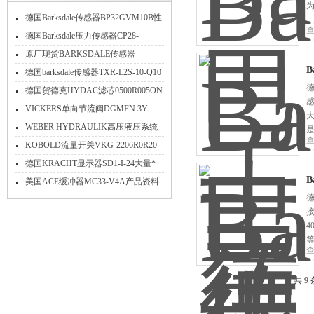
为
德国Barksdale传感器BP32GVM10B性
能
德国Barksdale压力传感器CP28-
0604012工作原理
原厂现货BARKSDALE传感器
B
BPS32GVM0400B+4012
德国barksdale传感器TXR-L2S-10-Q10
德
性能
德国贺德克HYDAC滤芯0500R005ON
产品参数
VICKERS单向节流阀DGMFN 3Y
A2W B2W 41介绍
WEBER HYDRAULIK高压液压系统
中溢流阀ZEPDR3-06-315-1-24V
KOBOLD流量开关VKG-2206R0R20
的安装方法
德国KRACHT显示器SD1-I-24大量*
B
美国ACE缓冲器MC33-V4A产品资料
德
详细介绍
4
共 9