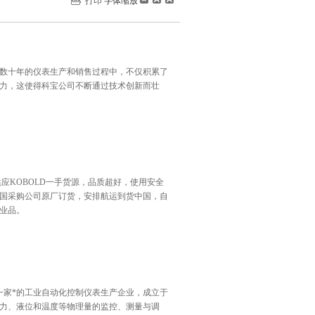
打印
字体缩放
宝公司在数十年的仪表生产和销售过程中，不仅积累了
力，这使得科宝公司不断通过技术创新而壮
特锐供应KOBOLD一手货源，品质超好，使用安全
德国采购公司原厂订货，安排航运到货中国，自
业品。
是一家*的工业自动化控制仪表生产企业，成立于
压力、液位和温度等物理量的监控、测量与调