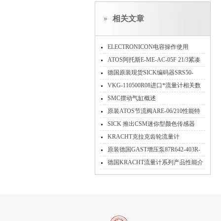
相关文章
ELECTRONICON电容操作使用
​ATOS阿托斯E-ME-AC-05F 21/3紧凑
型电液比例阀意大利原装现货
德国原装现货SICK编码器SRS50-
HZA0-S21适用工业自动化驱动领域
VKG-110500R08进口*流量计相关数
据信息购前指导
SMC摆动气缸概述
原装ATOS节流阀ARE-06/210性能特
性
SICK 推出CSM迷你型颜色传感器
KRACHT克拉克齿轮流量计
VC0.4F1RS安装方法
原装德国GAST增压泵87R642-403R-
N470X工作原理参数分析
德国KRACHT流量计系列产品性能介
绍VC1F4PS