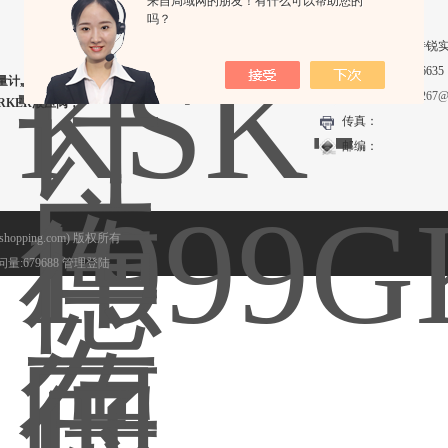
来自局域网的朋友！有什么可以帮助您的
联系我们
吗？
名称：上海维特锐
电话：02132586635
量计, KRACHT齿轮泵及流量计，HYDAC传感
邮箱：
2852709267@
ARKER液压阀，
传真：
邮编：
opping.com) 版权所有
量:679688
管理登陆