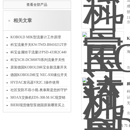
查看全部产品
1
相关文章
KOBOLD MIK型流量计工作原理
K
科宝流量开关KW-TWD-B9410212T开
K
关范围
科宝金属转子流量计PSD-433R2C440
技术参数
科宝SCH-DCM6970系列流量开关性
能
原装德国KOBOLD科宝全新流量开关
现货VKA系列功能参数说明
德国KOBOLD科宝 NEC-930液位开关
介绍
HYDAC发讯器VR2C.1操作使用
科
社区安防不容小视-奥泰斯是您的守护
科
者
MOAX交换机EDS-308-M-SC现货销
售*系列
BIERI现货微型泵德国原装哪里买上
海维特锐
共 71