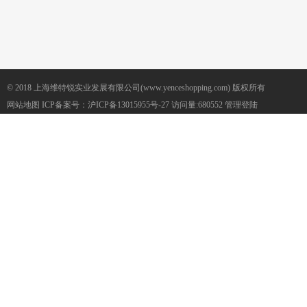
© 2018 上海维特锐实业发展有限公司(www.yenceshopping.com) 版权所有
网站地图
ICP备案号：
沪ICP备13015955号-27
访问量:680552
管理登陆