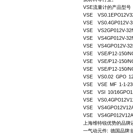
VSE流量计的产品型号
VSE VS0.1EPO12V3
VSE VS0.4GP012V-3
VSE VS2GP012V-32N
VSE VS4GP012V-32N
VSE VS4GPO12V-32N
VSE VSE/P12-150/N
VSE VSE/P12-150/N
VSE VSE/P12-150/N
VSE VS0.02 GPO 12
VSE VSE MF 1-1-230
VSE VSI 10/16GPO1
VSE VS0,4GPO12V11
VSE VS4GPO12V12A
VSE VS4GP012V12A
上海维特锐优势的品牌
一气动元件: 德国品牌: