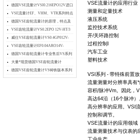
VSE流量计的应用行业
德国VSE流量计VSI0.216EPO12V进口
测量和定量技术
*特点介绍
VSE流量计EF、VHM、VTR系列特点
液压系统
参数及应用
德国VSE齿轮流量计的原理，特点及
监控技术系统
应用
VSE齿轮流量计VS0.2EPO 12V-HT/3
开/关环路控制
高温不锈钢
威仕VSE齿轮流量计VS0.4GP012V-
过程控制l
32N11/X工作原理
VSE齿轮流量计EF0.04ARO14V-
汽车工业
PNP/2免费选型
德国VSE齿轮流量计专业售后VS系列
塑料技术
大量现货
大量*现货德国VSE齿轮流量计
VS4GPO12V-32N11
德国VSE齿轮流量计VS铸铁版本系列
VSI系列 - 带特殊前
产品参数介绍
流量测量对分辨率具有
容积/脉冲Vm。因此，
高达64沿（16个脉冲
高分辨率的应用。VS
控制和调节。
VSE流量计的应用领域
流量测量技术与仪表的
工业生产