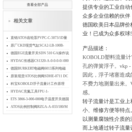
查看全部产品
提供专业的工业自动
众多企业信赖的伙伴
相关文章
德国欧美日本品牌价
业！已成为众多权球
直销ATOS齿轮泵PVPC-C-5073/1D量
大优惠
原厂CKD现货气缸SCA2-LB-100B-
产品描述：
800应用场景
德国EGE流量开关SDN 510 GA操作说
KOBOLD塑料流量
明
HYDAC传感器CS1320-A-0-0-0-0/-000
孔的弹簧浮子。vkp
产品特性
德国BURKERT电磁阀6013系列电磁
因此，浮子堵塞造成
阀参数介绍
原装现货ATOS比例阀SDHE-0711 DC
不费力地测量出来。
10S适用注塑机数控机床行业
科宝KOBOLD浮子流量计工作原理
HYDAC充氮工具FPU-1-
感。
250F2.5G11A3K介绍
ETS 3866-3-000-000电子温度开关德国
转子流量计是工业上
HYDAC参数规格
​ATOS比例控制阀RZGA-A-033/180/M
小、维修方便等特点。
35/PE与RZMA-A-030/180/M 34/PE阿
以测量腐蚀性介质的
托斯
而上地通过转子流量