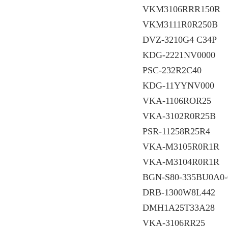
VKM3106RRR150R
VKM3111R0R250B
DVZ-3210G4 C34P
KDG-2221NV0000
PSC-232R2C40
KDG-11YYNV000
VKA-1106ROR25
VKA-3102R0R25B
PSR-11258R25R4
VKA-M3105R0R1R
VKA-M3104R0R1R
BGN-S80-335BU0A0-
DRB-1300W8L442
DMH1A25T33A28
VKA-3106RR25