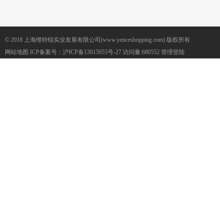
© 2018 上海维特锐实业发展有限公司(www.yenceshopping.com) 版权所有
网站地图
ICP备案号：
沪ICP备13015955号-27
访问量:680552
管理登陆