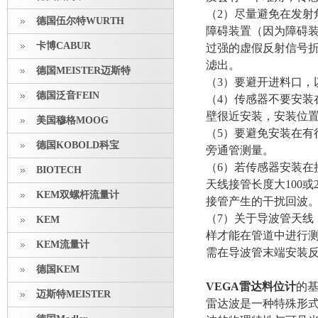
（2）尽量避免在发射
德国伍尔特WURTH
障碍装置（因为障碍
卡博CABUR
过强的虚假反射信号
滤出。
德国MEISTER迈斯特
（3）要避开进料口，
德国泛音FEIN
（4）传感器不要安
壁很近安装，安装位置
美国穆格MOOG
（5）要避免安装在
德国KOBOLD科宝
旁通管测量。
（6）若传感器安装在
BIOTECH
天线接管长度大100或
KEM双螺杆流量计
接管产生的干扰回波
（7）关于导波管天
KEM
样才能在管道中进行
KEM流量计
需在导波管末端安装
德国KEM
VEGA雷达料位计
的
迈斯特MEISTER
雷达波是一种特殊形