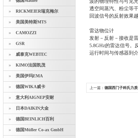
德国Madler
波的物理特性与可见光相
透空间蒸汽、粉尘等
RICKMEIER瑞克梅尔
回波信号的反射效果
美国美特斯MTS
雷达物位计
CAMOZZI
发射－反射－接收是
GSR
5.8GHz的雷达信
运行时间与传感器到
威泰克WEBTEC
KIMO法国凯茂
美国伊玛EMA
德国WIKA威卡
上一篇：
德国西门子科氏力质
售
意大利AIGNEP安耐
日本DAIKIN大金
德国BEINLICH百利
德国Müller Co-ax GmbH