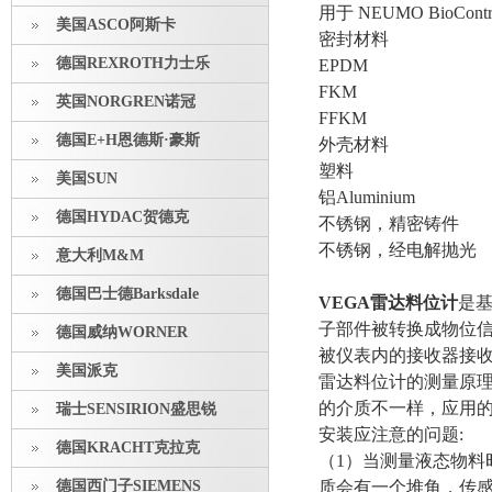
用于 NEUMO BioControl
美国ASCO阿斯卡
密封材料
德国REXROTH力士乐
EPDM
FKM
英国NORGREN诺冠
FFKM
德国E+H恩德斯·豪斯
外壳材料
塑料
美国SUN
铝Aluminium
德国HYDAC贺德克
不锈钢，精密铸件
不锈钢，经电解抛光
意大利M&M
德国巴士德Barksdale
VEGA雷达料位计
是
子部件被转换成物位
德国威纳WORNER
被仪表内的接收器接
美国派克
雷达料位计的测量原
的介质不一样，应用
瑞士SENSIRION盛思锐
安装应注意的问题:
德国KRACHT克拉克
（1）当测量液态物
德国西门子SIEMENS
质会有一个堆角，传