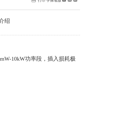
打印
字体缩放
列介绍
00mW-10kW功率段，插入损耗极